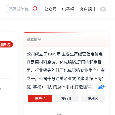
公众号
电子报
客户端
基本情况
添加自选
公司成立于1995年,主要生产经营铝电解电
容器原材料腐蚀、化成铝箔,是国内起步最
早、行业领先的低压化成铝箔专业生产厂家
之一。公司十分注重企业文化建设,按照“家
庭+学校+军队”的总体思路,打造懂得感恩、
....展开
%
团结自强、不断学习、诚信创新、高效执
按产品
按行业
按地区
行、善于打拼的华锋队伍。公司现阶段主要
业务为新能源汽车电控及驱动系统的研发、