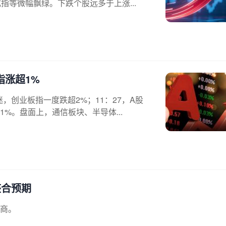
指等微幅飘绿。下跌个股远多于上涨...
指涨超1%
，创业板指一度跌超2%；11：27，A股
%。盘面上，通信板块、半导体...
整合预期
商。