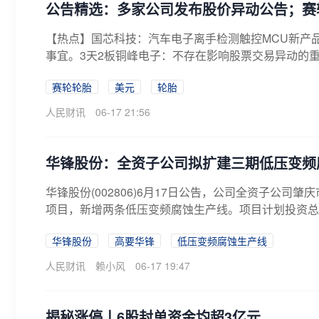
公告精选：多家公司发布股价异动公告；赛轮
【热点】国芯科技：汽车电子离手检测触控MCU新产
事宜。3天2板铜峰电子：不存在影响股票交易异动的重
赛轮轮胎
美元
轮胎
人民财讯
06-17 21:56
华锋股份：全资子公司拟扩建三期低压变频
华锋股份(002806)6月17日公告，公司全资子公
项目，新增两条低压变频腐蚀生产线。项目计划投资总额为
华锋股份
高要华锋
低压变频腐蚀生产线
人民财讯
赖小风
06-17 19:47
揭秘涨停丨6股封单资金均超3亿元