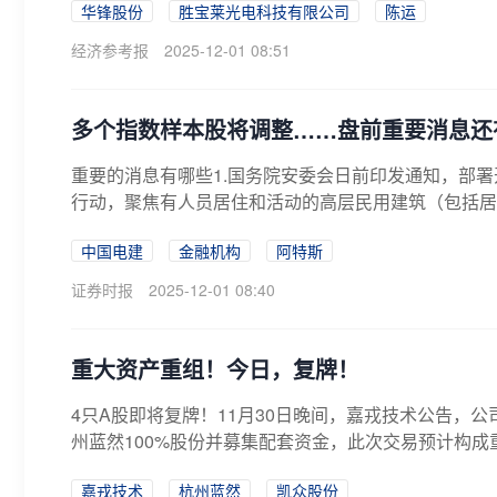
华锋股份
胜宝莱光电科技有限公司
陈运
经济参考报
2025-12-01 08:51
多个指数样本股将调整……盘前重要消息还
重要的消息有哪些1.国务院安委会日前印发通知，部
行动，聚焦有人员居住和活动的高层民用建筑（包括居
建...
中国电建
金融机构
阿特斯
证券时报
2025-12-01 08:40
重大资产重组！今日，复牌！
4只A股即将复牌！11月30日晚间，嘉戎技术公告，
州蓝然100%股份并募集配套资金，此次交易预计构成重
嘉戎技术
杭州蓝然
凯众股份