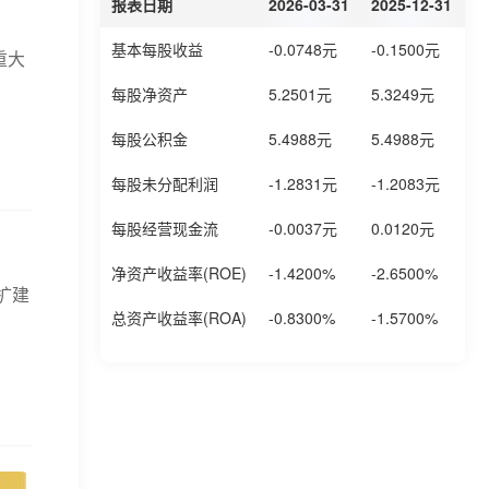
报表日期
2026-03-31
2025-12-31
2
基本每股收益
-0.0748元
-0.1500元
-
重大
每股净资产
5.2501元
5.3249元
5
每股公积金
5.4988元
5.4988元
5
每股未分配利润
-1.2831元
-1.2083元
-
每股经营现金流
-0.0037元
0.0120元
-
净资产收益率(ROE)
-1.4200%
-2.6500%
-
扩建
总资产收益率(ROA)
-0.8300%
-1.5700%
-