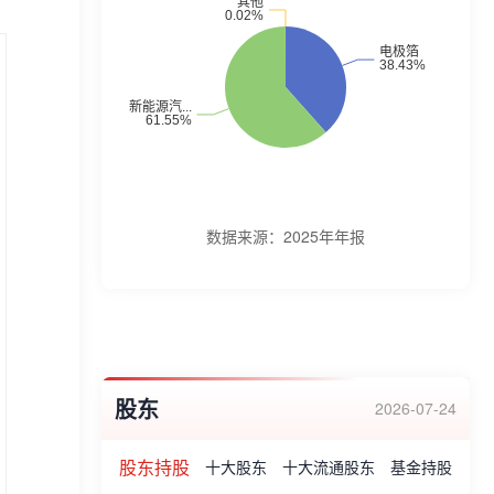
生产、销售以及技术服务,同时保持电极箔的
研发、生产、销售。公司主要产品有智能整
车控制器、电驱动与传动系统、高压集成控
制器、新能源商用车电控及驱动系统、电极
箔。企业荣誉:广东省环境保护产品证书;广
东省清洁生产企业;肇庆市科学技术奖励证
书;广东省环境保护产业协会第五届理事会常
数据来源：
2025年年报
务理事等。
股东
2026-07-24
股东持股
十大股东
十大流通股东
基金持股