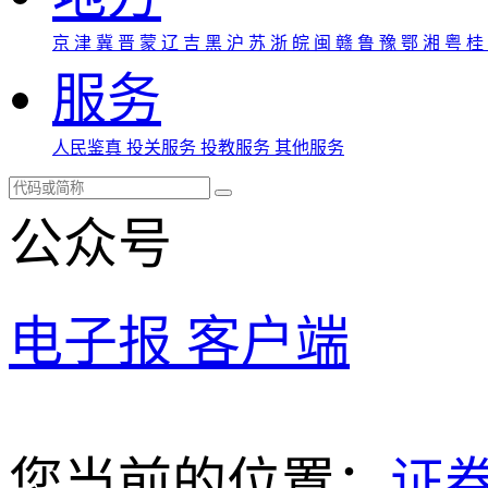
京
津
冀
晋
蒙
辽
吉
黑
沪
苏
浙
皖
闽
赣
鲁
豫
鄂
湘
粤
桂
服务
人民鉴真
投关服务
投教服务
其他服务
公众号
电子报
客户端
您当前的位置：
证