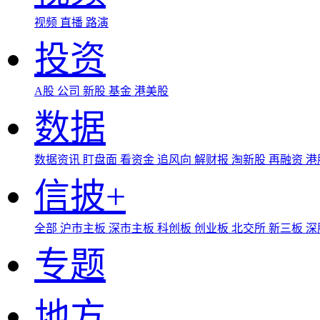
视频
直播
路演
投资
A股
公司
新股
基金
港美股
数据
数据资讯
盯盘面
看资金
追风向
解财报
淘新股
再融资
港
信披+
全部
沪市主板
深市主板
科创板
创业板
北交所
新三板
深
专题
地方