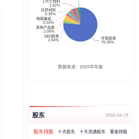
合材料、聚氨酯复合材料及聚酰亚胺材料等
新材料系列。企业荣誉:公司研究所被认定为
“国家企业技术中心”、“上海市企业技术中心”
和“上海胶粘剂工程技术研究中心”。“万达”商
标是上海市著名商标,公司产品曾获得“中国
胶粘剂产品质量用户满意第一品牌”、“中国
胶粘剂产品质量用户满意品牌”、国家认定的
数据来源：
2025年年报
“高新技术企业”、国家级专精特新“小巨人”企
业、上海市创新型企业、“上海市守合同重信
用企业”、“上海市制造业企业100强”等多项
荣誉。
股东
2026-04-15
股东持股
十大股东
十大流通股东
基金持股