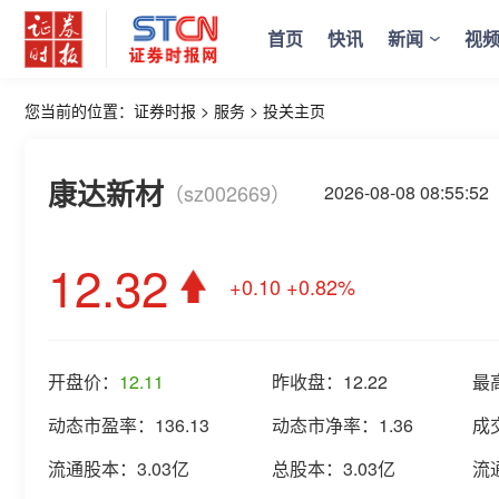
首页
快讯
新闻
视
您当前的位置：
证券时报
>
服务
>
投关主页
康达新材
（sz002669）
2026-08-08 08:55
12.32
+0.10
+0.82%
开盘价：
12.11
昨收盘：
12.22
最
动态市盈率：
136.13
动态市净率：
1.36
成
流通股本：
3.03亿
总股本：
3.03亿
流