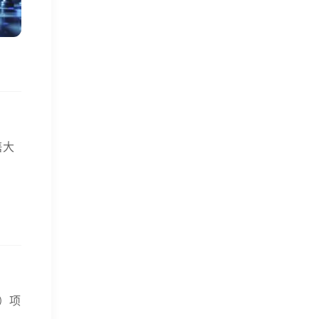
售大
E）项