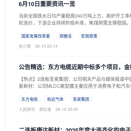
6月10日重要资讯一览
当前全国铁水日均产量稳居240万吨上方，高炉开工
轮涨价，下游企业持续积极补库，焦煤刚需支撑稳固。
国家发展改革委
郑栅洁
宏观政策
刘少叙
06-10 22:14
公告精选：东方电缆近期中标多个项目，金额
【热点】2连板圣泉集团：公司相关产品与媒体报道中提
星新材：公司MLCC离型膜主要应用于消费电子和汽车电
东方电缆
和远气体
圣泉集团
人民财讯
郑灶金
06-10 20:20
二连板康达新材：2025年度大连齐化的电