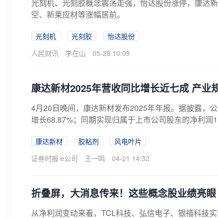
光刻机、光刻胶概念震荡走强，怡达股份涨停，康达新
空、新莱应材等涨幅居前。
光刻机
光刻胶
怡达股份
人民财讯
李在山
05-28 10:09
康达新材2025年营收同比增长近七成 产业
4月20日晚间，康达新材发布2025年年报。据披露，公司
增长68.87%；同期实现归属于上市公司股东的净利润1.2
康达新材
胶粘剂
风电叶片
证券时报·e公司
王一鸣
04-21 14:32
折叠屏，大消息传来！这些概念股业绩亮眼
从净利润变动来看，TCL科技、弘信电子、银禧科技实现