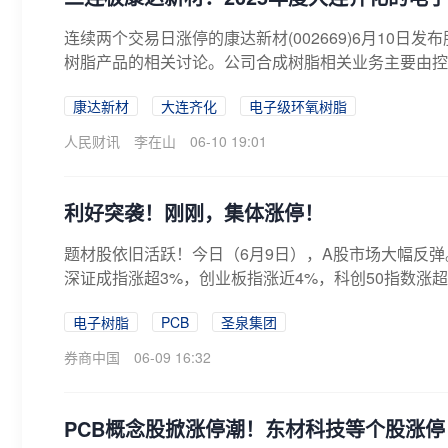
连续两个交易日涨停的康达新材(002669)6月10
树脂产品的相关讨论。公司合成树脂相关业务主要由控股
康达新材
大连齐化
电子级环氧树脂
人民财讯
李在山
06-10 19:01
利好突袭！刚刚，集体涨停！
题材股依旧活跃！今日（6月9日），A股市场大幅反弹
深证成指涨超3%，创业板指涨近4%，科创50指数涨超4
电子树脂
PCB
圣泉集团
券商中国
06-09 16:32
PCB概念股掀涨停潮！东材科技等个股涨停