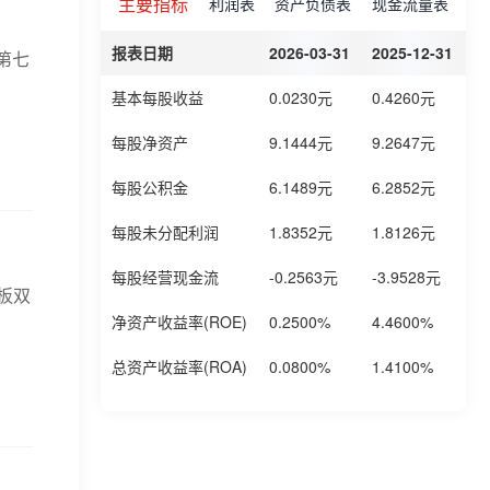
主要指标
利润表
资产负债表
现金流量表
报表日期
2026-03-31
2025-12-31
2
第七
基本每股收益
0.0230元
0.4260元
0
每股净资产
9.1444元
9.2647元
8
每股公积金
6.1489元
6.2852元
6
每股未分配利润
1.8352元
1.8126元
1
每股经营现金流
-0.2563元
-3.9528元
-
板双
净资产收益率(ROE)
0.2500%
4.4600%
3
总资产收益率(ROA)
0.0800%
1.4100%
0