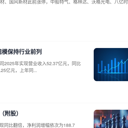
材、国风新材此前涨停，中船特气、格林达、沃格光电、八亿时
规模保持行业前列
2025年实现营业收入52.37亿元，同比
5亿元，上年同...
（附股）
同比翻倍，净利润增幅依次为188.7