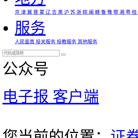
京
津
冀
晋
蒙
辽
吉
黑
沪
苏
浙
皖
闽
赣
鲁
豫
鄂
湘
粤
桂
服务
人民鉴真
投关服务
投教服务
其他服务
公众号
电子报
客户端
您当前的位置：
证