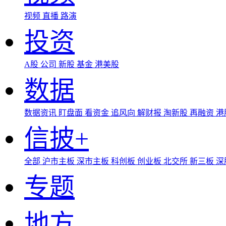
视频
直播
路演
投资
A股
公司
新股
基金
港美股
数据
数据资讯
盯盘面
看资金
追风向
解财报
淘新股
再融资
港
信披+
全部
沪市主板
深市主板
科创板
创业板
北交所
新三板
深
专题
地方