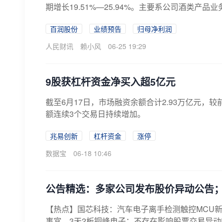
期增长19.51%—25.94%。主要系公司酒类产品
百润股份
业绩预告
归母净利润
人民财讯
赖小风
06-25 19:29
9股获杠杆资金净买入超5亿元
截至6月17日，市场融资余额合计2.93万亿元，较
额连续3个交易日持续增加。
兆易创新
杠杆资金
涨停
数据宝
06-18 10:46
公告精选：多家公司发布股价异动公告；
【热点】国芯科技：汽车电子离手检测触控MCU
事宜。3天2板铜峰电子：不存在影响股票交易异动