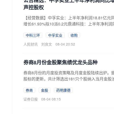
公告精选：中孚实业上半年净利润同比增长
声控股权
【经营数据】中孚实业：上半年净利润18.81亿元同
增长61.93%拟10派0.2元鼎通科技：上半年净利润同比
中科三环
中孚实业
收购
人民财讯
刘良文
08-04 20:52
​券商8月份金股聚焦绩优龙头品种
券商8月份的月度投资策略及月度金股陆续出炉。据
股标的更新，共计筛选出181只个股纳入当月金股
券商
金股
药明康德
证券日报
08-04 08:15