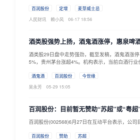
百润股份
定增
麦芽威士忌
人民财讯
赖小风
06-17 18:56
酒类股强势上扬，酒鬼酒涨停，惠泉啤
酒类股29日盘中走势强劲，截至发稿，酒鬼酒涨
5%，贵州茅台涨超4%。机构表示，当前白酒行业
酒鬼酒
百润股份
今世缘
吴永芳
05-29 15:05
百润股份：目前暂无赞助“苏超”或“粤超
百润股份(002568)6月27日在互动平台表示，公
百润股份
赞助
苏超