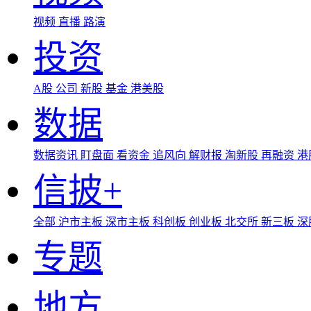
视频
直播
路演
投资
A股
公司
新股
基金
港美股
数据
数据资讯
盯盘面
看资金
追风向
解财报
淘新股
再融资
港
信披+
全部
沪市主板
深市主板
科创板
创业板
北交所
新三板
深
专题
地方