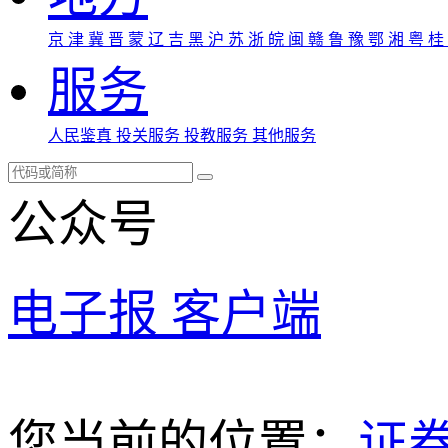
京
津
冀
晋
蒙
辽
吉
黑
沪
苏
浙
皖
闽
赣
鲁
豫
鄂
湘
粤
桂
服务
人民鉴真
投关服务
投教服务
其他服务
公众号
电子报
客户端
您当前的位置：
证