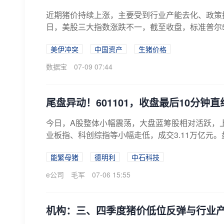
近期猪价持续上涨，主要受到行业产能去化、政策
日，美股三大指数涨跌不一，截至收盘，标准普尔500指数
美伊冲突
中国资产
生猪价格
数据宝
07-09 07:44
尾盘异动！601101，收盘最后10分
今日，A股整体小幅震荡，大盘蓝筹股相对活跃，
业板指、科创综指等小幅走低，成交3.11万亿元。
能繁母猪
德明利
中石科技
e公司
毛军
07-06 15:55
机构：三、四季度猪价低位反弹与行业