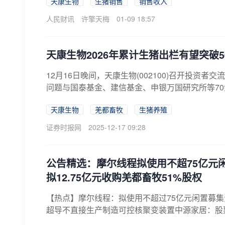
天康生物
生猪销售
销售收入
人民财讯
许擎天梅
01-09 18:57
天康生物2026年累计生猪出栏有望突破
12月16日晚间，天康生物(002100)召开投资
问题与国泰基金、建信基金、申银万国研究所等70
天康生物
羌都畜牧
生猪养殖
证券时报网
2025-12-17 09:28
公告精选：摩尔线程拟使用不超75亿元
拟12.75亿元收购羌都畜牧51%股权
【热点】摩尔线程：拟使用不超过75亿元闲置募
超导不直接生产制造可控核聚变装置中源家居：股
富...