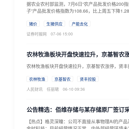
据农业农村部监测，7月6日“农产品批发价格200指数”
子”产品批发价格指数为108.66，比上周五下降1.28
猪价
生猪供应
产能去化
证券时报网
07-06 15:00
农林牧渔板块开盘快速拉升，京基智农
农林牧渔板块开盘快速拉升，京基智农涨停，贤丰
农林牧渔
京基智农
贤丰控股
人民财讯
任丽珺
06-10 09:36
公告精选：佰维存储与某存储原厂签订采购
【热点】格灵深瞳：公司不直接从事物理AI的产
金时科技：目前经营情况正常，内外部经营环境未发