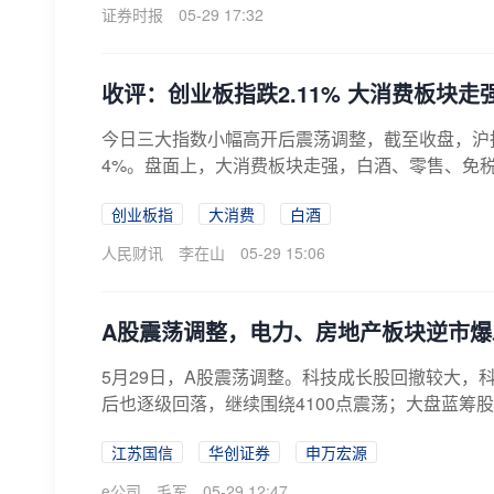
证券时报
05-29 17:32
收评：创业板指跌2.11% 大消费板块走
今日三大指数小幅高开后震荡调整，截至收盘，沪指跌0.
4%。盘面上，大消费板块走强，白酒、零售、免税
创业板指
大消费
白酒
人民财讯
李在山
05-29 15:06
A股震荡调整，电力、房地产板块逆市爆
5月29日，A股震荡调整。科技成长股回撤较大，
后也逐级回落，继续围绕4100点震荡；大盘蓝筹股相
江苏国信
华创证券
申万宏源
e公司
毛军
05-29 12:47