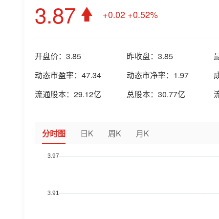
3.87
+0.02
+0.52%
开盘价：
3.85
昨收盘：
3.85
动态市盈率：
47.34
动态市净率：
1.97
流通股本：
29.12亿
总股本：
30.77亿
分时图
日K
周K
月K