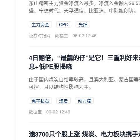
东山精密主力资金净流入最多，净流入金额为26.
盛、宁德时代、天孚通信、比亚迪、中际旭创等。
主力资金
CPO
光纤
证券时报网
阙福生
06-02 17:46
4日翻倍，“最靓的仔”是它！三重利好
息+低PE股揭晓
由于国内煤炭自给率较高，且澳大利亚、蒙古国等
可控，且以结构性影响为主。
惠丰钻石
煤炭
动力煤
数据宝
06-02 12:49
逾3700只个股上涨 煤炭、电力板块携手