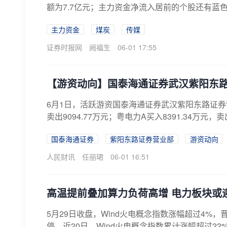
额为7.7亿元；主力资金净流入居前的个股还有蓝
主力资金
煤炭
传媒
证券时报网
阙福生
06-01 17:55
【游资动向】国泰海通证券武汉紫阳东
6月1日，活跃游资国泰海通证券武汉紫阳东路证券
卖出9094.77万元；粤电力A买入8391.34万元，卖
国泰海通证券
紫阳东路证券营业部
游资动向
人民财讯
任丽珺
06-01 16:51
高温提前叠加算力负荷高增 电力板块或
5月29日收盘，Wind火电概念指数涨幅超过4
停。近20日，Wind火电概念指数累计涨幅超过22