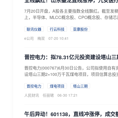
全线飘红！山东墨龙直线涨停，九安医疗
7月20日开盘，A股各主要指数全线飘红。截至发稿
上，半导体、MLCC概念股、CPO概念股、存储芯
联讯仪器
行云科技
亚康股份
e公司
梅双
07-20 10:41
晋控电力：拟78.31亿元投资建设塔山三
晋控电力(000767)6月30日公告，公司拟使
设塔山三期2×100万千瓦煤电项目，项目估算总投资78
晋控电力
煤电项目
塔山三期
人民财讯
任丽珺
06-30 17:21
午后异动！601138，直线冲涨停，成交