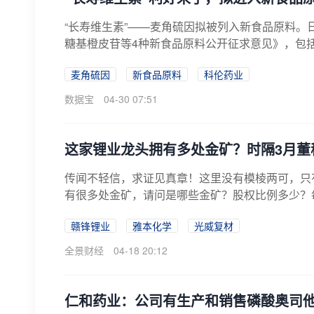
“长寿维生素”——麦角硫因拟被列入新食品原料
糖基橙皮苷等4种新食品原料公开征求意见》，包括L
麦角硫因
新食品原料
科伦药业
数据宝
04-30 07:51
这家锂业龙头拥有多处金矿？时隔3月董
传闻不轻信，求证见真章！这里没有模棱两可，只
有很多处金矿，请问是哪些金矿？股权比例多少？每个
赣锋锂业
雅本化学
光威复材
全景财经
04-18 20:12
仁和药业：公司有生产和销售磷酸奥司