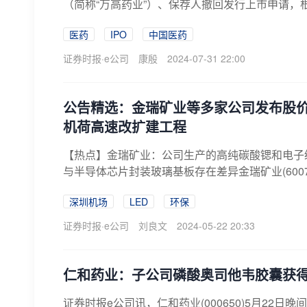
（简称“万高药业”）、保荐人撤回发行上市申请，根
医药
IPO
中国医药
证券时报·e公司
康殷
2024-07-31 22:00
公告精选：金瑞矿业等多家公司发布股价异
机荷高速改扩建工程
【热点】金瑞矿业：公司生产的高纯碳酸锶和电子
与半导体芯片封装玻璃基板存在差异金瑞矿业(60071
深圳机场
LED
环保
证券时报·e公司
刘良文
2024-05-22 20:33
仁和药业：子公司磷酸奥司他韦胶囊获
证券时报e公司讯，仁和药业(000650)5月2