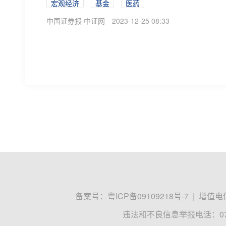
宏观经济
基金
医药
中国证券报·中证网
2023-12-25 08:33
上市公司增持回购潮延续 中高层高管积
12月7日，又有一批上市公司披露新的增持、回
管个人，虽然因为个人资金实力原因，此类增持的绝
鹿山新材
国家队
北交所
证券时报·e公司
张一帆
2023-12-07 22:24
【公告精选】五连板龙版传媒提示风险；
看公告，小e抢先报！五连板龙版传媒：公司股票不属于
易风险提示公告称，公司近期关注到有媒体和投资者将
三星电气
广立微
金禄电子