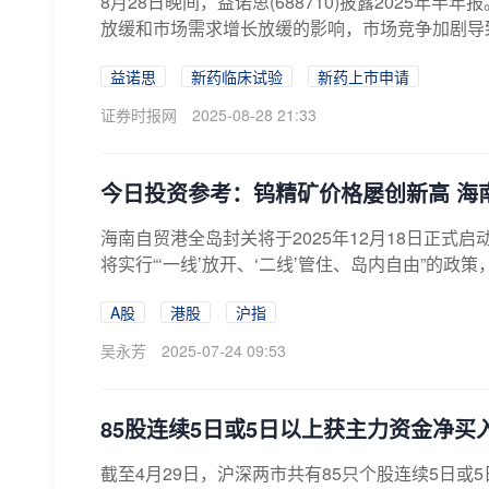
8月28日晚间，益诺思(688710)披露2025年
放缓和市场需求增长放缓的影响，市场竞争加剧导致
益诺思
新药临床试验
新药上市申请
证券时报网
2025-08-28 21:33
今日投资参考：钨精矿价格屡创新高 海
海南自贸港全岛封关将于2025年12月18日正式
将实行“‘一线’放开、‘二线’管住、岛内自由”的政策
A股
港股
沪指
吴永芳
2025-07-24 09:53
85股连续5日或5日以上获主力资金净买
截至4月29日，沪深两市共有85只个股连续5日或