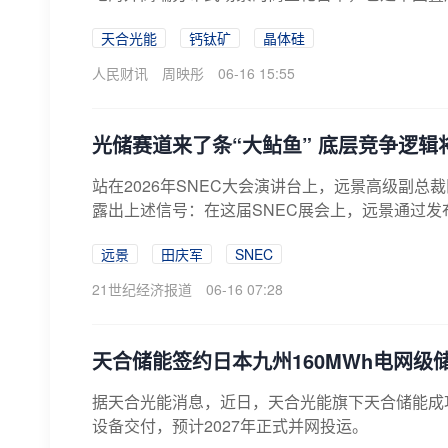
天合光能
钙钛矿
晶体硅
人民财讯
周映彤
06-16 15:55
光储赛道来了条“大鲇鱼” 底层竞争逻辑
站在2026年SNEC大会演讲台上，远景高级副
露出上述信号：在这届SNEC展会上，远景通过发布
远景
田庆军
SNEC
21世纪经济报道
06-16 07:28
天合储能签约日本九州160MWh电网级
据天合光能消息，近日，天合光能旗下天合储能成功
设备交付，预计2027年正式并网投运。