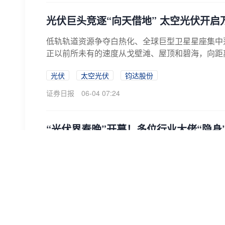
光伏巨头竞逐“向天借地” 太空光伏开启
低轨轨道资源争夺白热化、全球巨型卫星星座集中
正以前所未有的速度从戈壁滩、屋顶和碧海，向距离地面
光伏
太空光伏
钧达股份
证券日报
06-04 07:24
“光伏界春晚”开幕！多位行业大佬“隐身
多位光伏企业负责人呼吁，应推动行业范式革命，
元升级等。
范式革命
曹辉
施正荣
e公司
刘灿邦
06-03 08:11