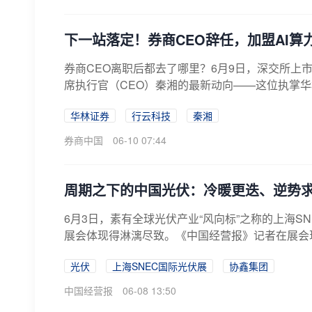
下一站落定！券商CEO辞任，加盟AI算
券商CEO离职后都去了哪里？6月9日，深交所上
席执行官（CEO）秦湘的最新动向——这位执掌华
华林证券
行云科技
秦湘
券商中国
06-10 07:44
周期之下的中国光伏：冷暖更迭、逆势
6月3日，素有全球光伏产业“风向标”之称的上海
展会体现得淋漓尽致。《中国经营报》记者在展会现
光伏
上海SNEC国际光伏展
协鑫集团
中国经营报
06-08 13:50