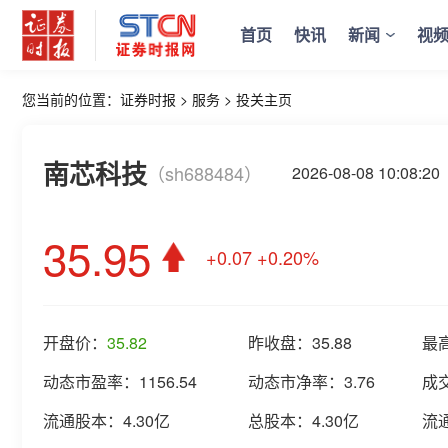
首页
快讯
新闻
视
您当前的位置：
证券时报
>
服务
>
投关主页
南芯科技
（sh688484）
2026-08-08 10:0
35.95
+0.07
+0.20%
开盘价：
35.82
昨收盘：
35.88
最
动态市盈率：
1156.54
动态市净率：
3.76
成
流通股本：
4.30亿
总股本：
4.30亿
流