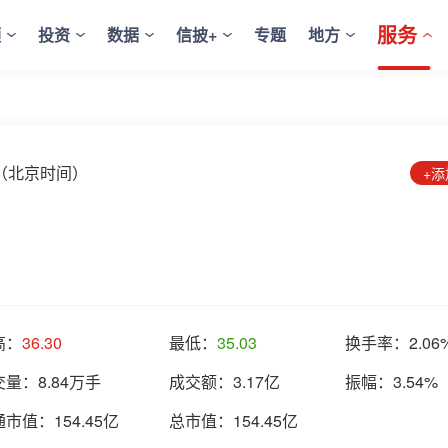
服务
频
投资
数据
信披+
专题
地方
8:20（北京时间）
+
高：
36.30
最低：
35.03
换手率：
2.06
交量：
8.84万手
成交额：
3.17亿
振幅：
3.54%
通市值：
154.45亿
总市值：
154.45亿