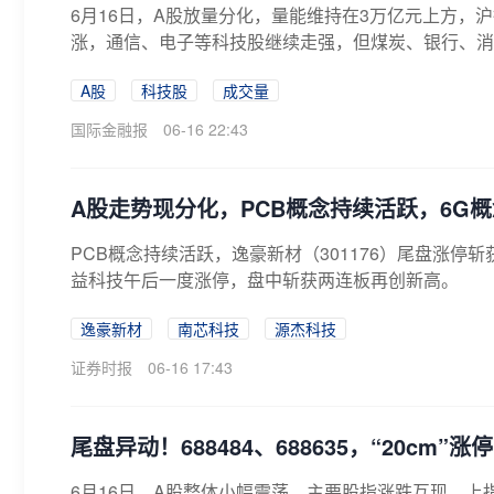
6月16日，A股放量分化，量能维持在3万亿元上方，沪
涨，通信、电子等科技股继续走强，但煤炭、银行、消费
A股
科技股
成交量
国际金融报
06-16 22:43
A股走势现分化，PCB概念持续活跃，6G
PCB概念持续活跃，逸豪新材（301176）尾盘涨停斩
益科技午后一度涨停，盘中斩获两连板再创新高。
逸豪新材
南芯科技
源杰科技
证券时报
06-16 17:43
尾盘异动！688484、688635，“20cm
6月16日，A股整体小幅震荡，主要股指涨跌互现，上