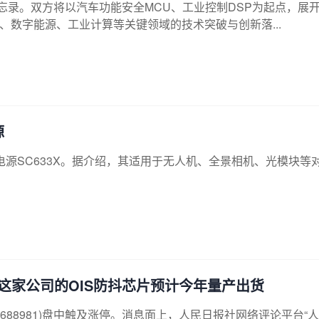
忘录。双方将以汽车功能安全MCU、工业控制DSP为起点，展
、数字能源、工业计算等关键领域的技术突破与创新落...
源
IC电源SC633X。据介绍，其适用于无人机、全景相机、光模块等
这家公司的OIS防抖芯片预计今年量产出货
688981)盘中触及涨停。消息面上，人民日报社网络评论平台“