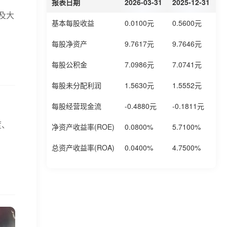
报表日期
2026-03-31
2025-12-31
2
及大
基本每股收益
0.0100元
0.5600元
0
每股净资产
9.7617元
9.7646元
9
每股公积金
7.0986元
7.0741元
6
每股未分配利润
1.5630元
1.5552元
1
每股经营现金流
-0.4880元
-0.1811元
-
度、
净资产收益率(ROE)
0.0800%
5.7100%
4
总资产收益率(ROA)
0.0400%
4.7500%
3