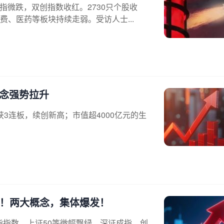
指微跌，双创指数收红。2730只个股收
、医药等板块持续走弱。受访人士...
概念强势拉升
获3连板，续创新高；市值超4000亿元的生
”涨停！两大概念，集体爆发！
指指数、上证50等微幅飘绿，深证成指、创