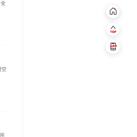
开全
对空
人民