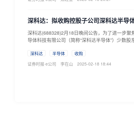
深科达：拟收购控股子公司深科达半导体
深科达(688328)2月18日晚间公告，为了进一
导体科技有限公司（简称“深科达半导体”）少数股东所
深科达
半导体
收购
证券时报·e公司
李在山
2025-02-18 18:44
科创板半导体行业并购热潮涌动 整合创
11月17日晚，希荻微发布公告称，公司拟通过
芯所持有的诚芯微100%股份展开收购。其中，交易
新能源汽车
科创板
半导体
张淑贤
2024-11-18 09:03