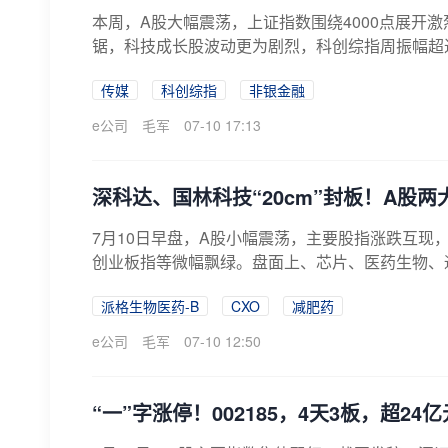
本周，A股大幅震荡，上证指数围绕4000点展开激
锯，科技成长股波动更为剧烈，科创综指周振幅超过10
传媒
科创综指
非银金融
e公司
毛军
07-10 17:13
深科达、国林科技“20cm”封板！A股两
7月10日早盘，A股小幅震荡，主要股指涨跌互现
创业板指等微幅飘绿。盘面上、芯片、医药生物、通
派格生物医药-B
CXO
减肥药
e公司
毛军
07-10 12:50
“一”字涨停！002185，4天3板，超2