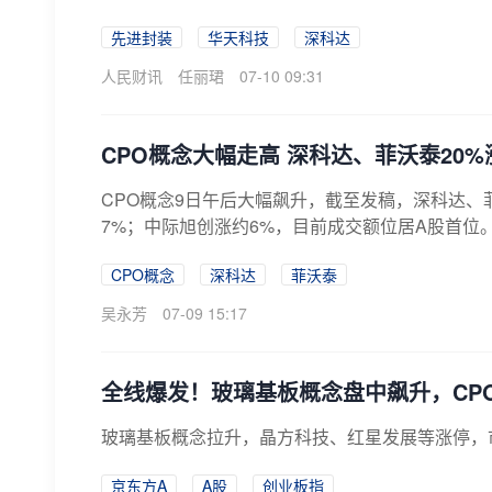
先进封装
华天科技
深科达
人民财讯
任丽珺
07-10 09:31
CPO概念大幅走高 深科达、菲沃泰20%
CPO概念9日午后大幅飙升，截至发稿，深科达、菲
7%；中际旭创涨约6%，目前成交额位居A股首位
CPO概念
深科达
菲沃泰
吴永芳
07-09 15:17
全线爆发！玻璃基板概念盘中飙升，CP
玻璃基板概念拉升，晶方科技、红星发展等涨停，市
京东方A
A股
创业板指