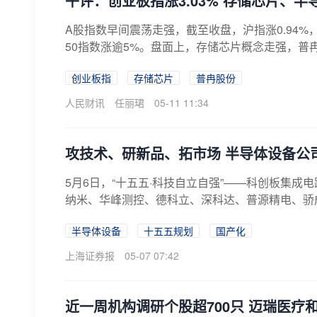
午评：创业板指涨3.03% 存储芯片、
A股指数早间震荡走强，截至收盘，沪指涨0.94%，
50指数涨逾5%。盘面上，存储芯片概念走强，普冉
创业板指
存储芯片
普冉股份
人民财讯
任丽珺
05-11 11:34
攻技术、研新品、拓市场 半导体设备公
5月6日，“十五五·科技自立自强”——科创板集成
纳米、华峰测控、德科立、深科达、普源精电、骄成
半导体设备
十五五规划
国产化
上海证券报
05-07 07:42
近一周机构调研个股超700只 迈瑞医疗