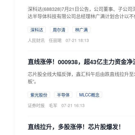
深科达(688328)7月21日公告，公司董事、
达半导体科技有限公司总经理林广满计划合计以不低
深科达
周尔清
林广满
人民财讯
任丽珺
07-21 18:13
直线涨停！000938，超43亿主力资金
芯片股全线大幅反弹，鑫汇科午后由跌直线拉升至3
板”。
紫光股份
半导体
MLCC概念
证券时报
毛军
07-21 16:13
直线拉升，多股涨停！芯片股爆发！