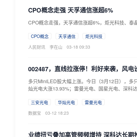
CPO概念走强 天孚通信涨超6%
CPO概念走强，天孚通信涨超6%，炬光科技、泰
CPO概念
天孚通信
炬光科技
人民财讯
李在山
03-18 09:33
002487，直线拉涨停！利好来袭，风
多只MiniLED股大幅上涨。今日（3月12日），多
灿光电大涨13.93%；雷曼光电、国星光电、深科达
三安光电
华灿光电
雷曼光电
数据宝
03-12 18:23
业绩扭亏叠加高管频频增持 深科达长期