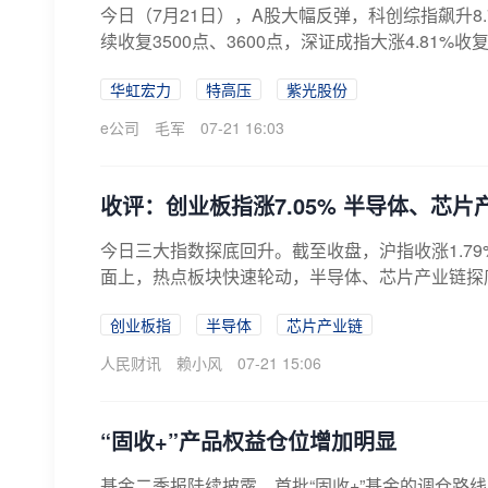
今日（7月21日），A股大幅反弹，科创综指飙升8.7
续收复3500点、3600点，深证成指大涨4.81%收复14
华虹宏力
特高压
紫光股份
e公司
毛军
07-21 16:03
收评：创业板指涨7.05% 半导体、芯
今日三大指数探底回升。截至收盘，沪指收涨1.79%，
面上，热点板块快速轮动，半导体、芯片产业链探底
创业板指
半导体
芯片产业链
人民财讯
赖小风
07-21 15:06
“固收+”产品权益仓位增加明显
基金二季报陆续披露，首批“固收+”基金的调仓路