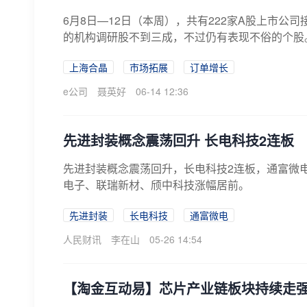
6月8日—12日（本周），共有222家A股上市公
的机构调研股不到三成，不过仍有表现不俗的个股。富
上海合晶
市场拓展
订单增长
e公司
聂英好
06-14 12:36
先进封装概念震荡回升 长电科技2连板
先进封装概念震荡回升，长电科技2连板，通富微
电子、联瑞新材、颀中科技涨幅居前。
先进封装
长电科技
通富微电
人民财讯
李在山
05-26 14:54
【淘金互动易】芯片产业链板块持续走强