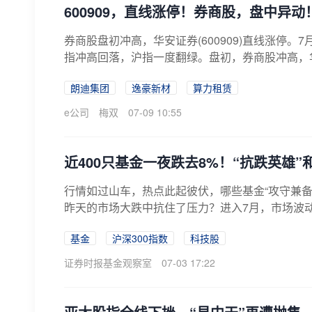
600909，直线涨停！券商股，盘中异动
券商股盘初冲高，华安证券(600909)直线涨停。
指冲高回落，沪指一度翻绿。盘初，券商股冲高，华安证券
朗迪集团
逸豪新材
算力租赁
e公司
梅双
07-09 10:55
近400只基金一夜跌去8%！“抗跌英雄”
行情如过山车，热点此起彼伏，哪些基金“攻守兼
昨天的市场大跌中抗住了压力？进入7月，市场波动
基金
沪深300指数
科技股
证券时报基金观察室
07-03 17:22