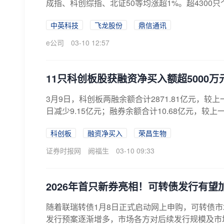
成指、科创综指、北证50等均涨超1%。超4300只
中英科技
飞龙股份
鼎信通讯
e公司
03-10 12:57
11只科创板股获融资净买入额超5000万
3月9日，科创板两融余额合计2871.81亿元，较上
日减少9.15亿元；融券余额合计10.68亿元，较上
科创板
融资净买入
荣昌生物
证券时报网
阙福生
03-10 09:33
2026年首只新券亮相！可转债发行有望
随着联瑞转债1月8日正式启动网上申购，可转债
发行预案逐渐增多，市场各方对后续发行规模及市