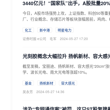
3440亿元！“国家队”出手，A股批量20
今日，A股市场强势上攻，上证指数、科创50等重
厂、行业概念、存储芯片等板块涨幅居前，鸡肉、HJ
化工
新中港
明星电力
证券时报·e公司
毛军
2024-05-27 17:20
光刻胶概念大幅拉升 扬帆新材、容大感光等
截至发稿，宝丽迪、扬帆新材、容大感光“20cm”
学、波长光电、南大光电等涨超10%。
基金
扬帆新材
容大感光
吴永芳
2024-05-27 14:36
涉及“专网通信案”被罚，这只ST股复牌