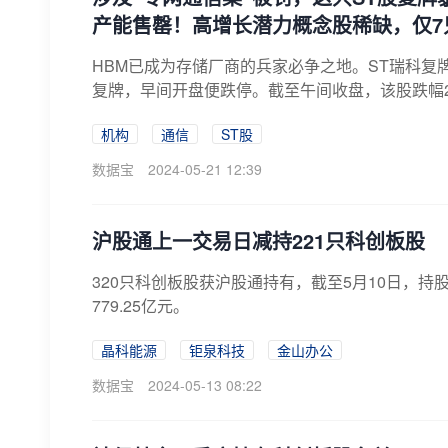
产能售罄！高增长潜力概念股稀缺，仅7
HBM已成为存储厂商的兵家必争之地。ST瑞科复牌
复牌，早间开盘便跌停。截至午间收盘，该股跌幅20%
机构
通信
ST股
数据宝
2024-05-21 12:39
沪股通上一交易日减持221只科创板股
320只科创板股获沪股通持有，截至5月10日，持股
779.25亿元。
晶科能源
钜泉科技
金山办公
数据宝
2024-05-13 08:22