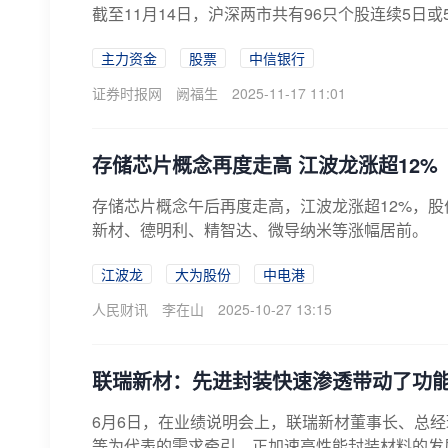
截至11月14日，沪深两市共有96只个股连续5日
主力资金
股票
中信银行
证券时报网
阙福生
2025-11-17 11:01
存储芯片概念再度走高 江波龙涨超12%
存储芯片概念午后再度走高，江波龙涨超12%，
新材、德明利、精智达、微导纳米等涨幅居前。
江波龙
大为股份
中电港
人民财讯
李在山
2025-10-27 13:15
联瑞新材：先进封装快速渗透带动了功
6月6日，在业绩说明会上，联瑞新材董事长、总经
等为代表的需求牵引，正加速高性能封装材料的发展。根