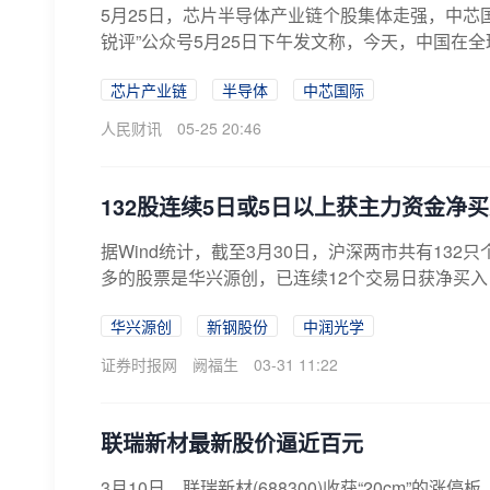
5月25日，芯片半导体产业链个股集体走强，中芯国
锐评”公众号5月25日下午发文称，今天，中国在全
芯片产业链
半导体
中芯国际
人民财讯
05-25 20:46
132股连续5日或5日以上获主力资金净
据Wind统计，截至3月30日，沪深两市共有13
多的股票是华兴源创，已连续12个交易日获净买入
华兴源创
新钢股份
中润光学
证券时报网
阙福生
03-31 11:22
联瑞新材最新股价逼近百元
3月10日，联瑞新材(688300)收获“20cm”的