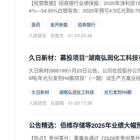
【经营数据】招商银行业绩快报：2025年净利润150
4%—34.93%白银有色：2025年预亏4.5亿元到6.
医药
金开新能
招商银行
人民财讯
刘良文
01-23 20:46
久日新材：募投项目“湖南弘润化工科技有
久日新材(688199)1月23日公告，公司在控股
0吨/年光引发剂H4酮项目”（一期）试生产方案业
久日新材
湖南弘润化工科技
光引发剂H4酮
人民财讯
任丽珺
01-23 17:38
公告精选：佰维存储等2025年业绩大幅
【热点】贵州茅台：董事会通过《2026年贵州