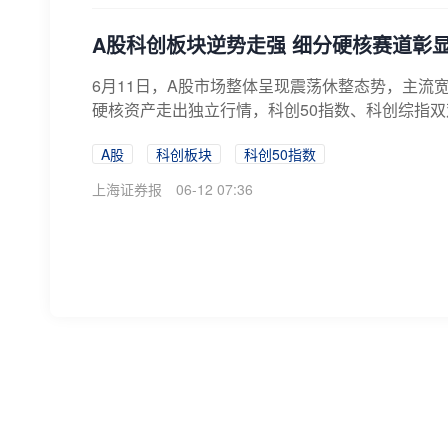
A股科创板块逆势走强 细分硬核赛道彰
6月11日，A股市场整体呈现震荡休整态势，主
硬核资产走出独立行情，科创50指数、科创综指双
A股
科创板块
科创50指数
上海证券报
06-12 07:36
科技股引领A股震荡 机构称市场调整的
6月11日，在外围事件的扰动下，A股市场出现调
属等板块大涨，虚拟人、玻璃基板、多模态模型等板块
A股
科技股
工业富联
中国证券报
06-12 07:26