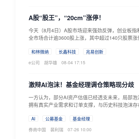
A股“股王”，“20cm”涨停！
今天（8月4日）A股市场迎来强劲反弹，创业板
全市场合计逾3600股上涨，其中超过140只股票涨
和林微纳
长鑫科技
兆易创新
e公司
胡华雄
08-04 17:15
激辩AI泡沫！基金经理调仓策略现分歧
一方认为，部分AI资产估值已经透支未来，局部泡
拥有真实产业需求和订单支撑，与历史科技泡沫存
AI
公募基金
基金经理
券商中国
裴利瑞
07-26 10:00