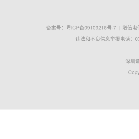
揭秘涨停丨25股封单金额均超1亿元
截至今日（6月11日）收盘，上证指数报收3987.01
下跌0.68%；创业板指下跌1.13%，科创50指数上涨0.
涨停
封单金额
上证指数
数据宝
06-11 17:58
收评：创业板指跌1.13% 半导体板块走
A股三大指数今日震荡调整，截至收盘，沪指跌0.16
活跃，博威合金、海亮股份、翔鹭钨业、金钼股份等
创业板指
半导体
有色金属
人民财讯
任丽珺
06-11 15:04