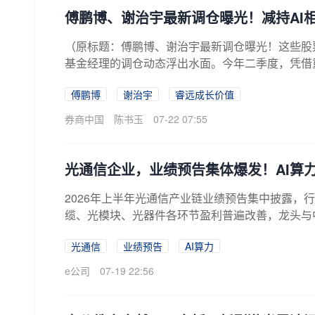
傅鹏博、谢治宇最新调仓曝光！减持AI
（原标题：傅鹏博、谢治宇最新调仓曝光！这些股
基金经理的调仓动态浮出水面。今年二季度，凭借
治...
傅鹏博
谢治宇
睿远成长价值
券商中国
陈书玉
07-22 07:55
光通信企业，业绩预告集体爆发！AI算
2026年上半年光通信产业链业绩预告集中披露，
缆、光模块、光器件各环节盈利普遍改善，龙头与中
光通信
业绩预告
AI算力
e公司
07-19 22:56