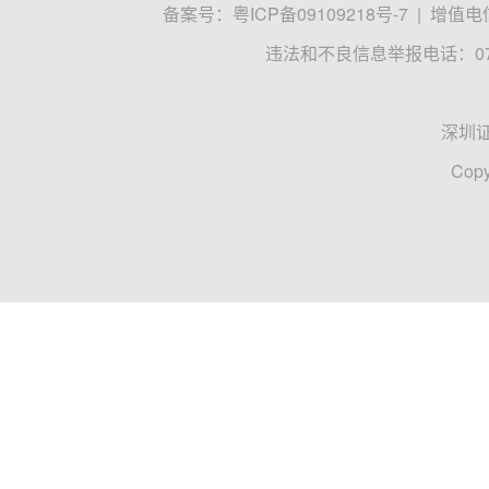
日增加8.9亿元；融券余额合计6.37亿元，较上一交
科创板
融资净买入
中芯国际
证券时报网
阙福生
2025-03-07 09:29
数据复盘｜社保基金最新持仓曝光
3月4日2只新股上市，N常友开盘上涨177.80%，一
8%，一度涨至221.63%。
N汇通
N常友
弘景光电
数据宝
2025-03-04 10:58
天准科技：宁波准智拟减持公司不超1%
天准科技(688003)3月3日晚间公告，股东宁