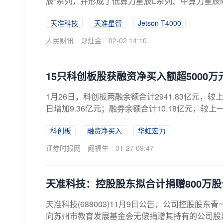
辰”系列，并形成了低算力星辰L系列、中算力星辰
天准科技
天准星智
Jetson T4000
人民财讯
郑灶金
02-02 14:10
15只科创板股获融资净买入额超5000万
1月26日，科创板两融余额合计2941.83亿元，较
日增加9.36亿元；融券余额合计10.18亿元，较上
科创板
融资净买入
华虹宏力
证券时报网
阙福生
01-27 09:47
天准科技：控股股东拟合计捐赠800万股
天准科技(688003)11月9日公告，公司控股股
向苏州市教育发展基金会无偿捐赠其持有的公司股票16