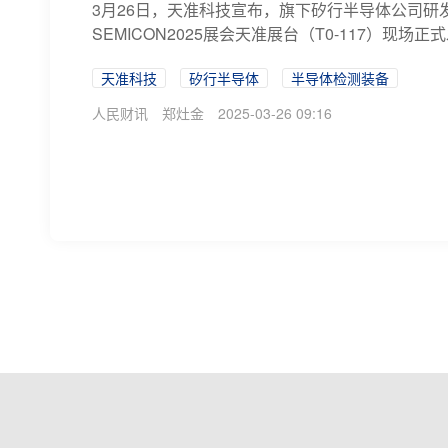
3月26日，天准科技宣布，旗下矽行半导体公司研
SEMICON2025展会天准展台（T0-117）现场
天准科技
矽行半导体
半导体检测装备
人民财讯
郑灶金
2025-03-26 09:16
具身智能爆出大消息 18只个股具备智元
3月10日，基于大规模高质量真机数据集AgiBot
GenieOperator-1。机构认为，具身智能是更广
具身智能
智元机器人
大模型
数据宝
2025-03-11 08:02
4只科创板股获融资净买入额超6000万元
3月6日，科创板两融余额合计1620.69亿元，较上