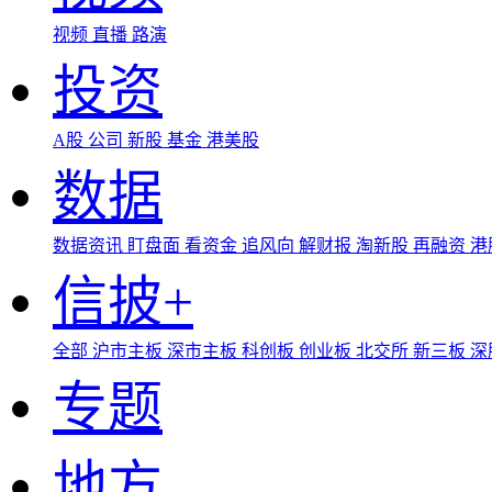
视频
直播
路演
投资
A股
公司
新股
基金
港美股
数据
数据资讯
盯盘面
看资金
追风向
解财报
淘新股
再融资
港
信披+
全部
沪市主板
深市主板
科创板
创业板
北交所
新三板
深
专题
地方