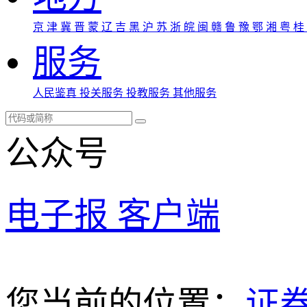
京
津
冀
晋
蒙
辽
吉
黑
沪
苏
浙
皖
闽
赣
鲁
豫
鄂
湘
粤
桂
服务
人民鉴真
投关服务
投教服务
其他服务
公众号
电子报
客户端
您当前的位置：
证