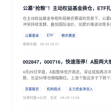
公募“抢粮”！主动权益基金换仓，ETF
在主动权益基金争相布局粮农赛道的背景下，公募
冲突持续发酵，叠加国际油价、化肥价格波动等多
移，...
公募基金
ETF
粮农赛道
券商中国
05-03 23:21
002847，000716，快速涨停！A股两
4月29日早盘，A股整体低开高走，深证成指再次冲上
数、北证50等也微幅飘红。上涨个股远多于下跌个股
京基智农
机构观点
主力资金净流入
证券时报·e公司
毛军
04-29 12:44