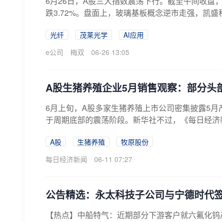
6月26日，A股三大指数震荡下行。截至午间收盘，沪
跌3.72%。盘面上，玻璃基板概念逆市走强，凯盛科
光纤
茂莱光学
AI应用
e公司
梅双
06-26 13:05
A股生猪养殖企业5月销售观察：部分头
6月上旬，A股多家生猪养殖上市公司密集披露5月
于周期底部的震荡阶段。新华社不过，《每日经济新
A股
生猪养殖
牧原股份
每日经济新闻
06-11 07:27
公告精选：永太科技子公司与宁德时代
【热点】中船特气：近期部分下游客户就六氟化钨