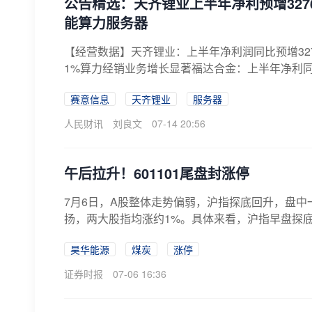
公告精选：天齐锂业上半年净利预增3276.
能算力服务器
【经营数据】天齐锂业：上半年净利润同比预增3276.3
1%算力经销业务增长显著福达合金：上半年净利同比预增9
赛意信息
天齐锂业
服务器
人民财讯
刘良文
07-14 20:56
午后拉升！601101尾盘封涨停
7月6日，A股整体走势偏弱，沪指探底回升，盘
扬，两大股指均涨约1%。具体来看，沪指早盘探
盘...
昊华能源
煤炭
涨停
证券时报
07-06 16:36