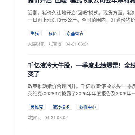
猪价开启“回暖”模式 5家公司去年净利
近期，猪价久违地开启“回暖”模式。现货方面，猪好
一日再上涨0.18元/公斤。全国范围内，31省份猪价
生猪
猪价
京基智农
人民财讯
张智博
04-21 08:24
千亿液冷大牛股，一季度业绩爆雷！全线
变了
政策推动猪价合理回升。千亿市值“液冷龙头”一季度
英维克(002837)披露了2025年年度报告及2026年一
英维克
液冷技术
数据中心
数据宝
04-21 08:02