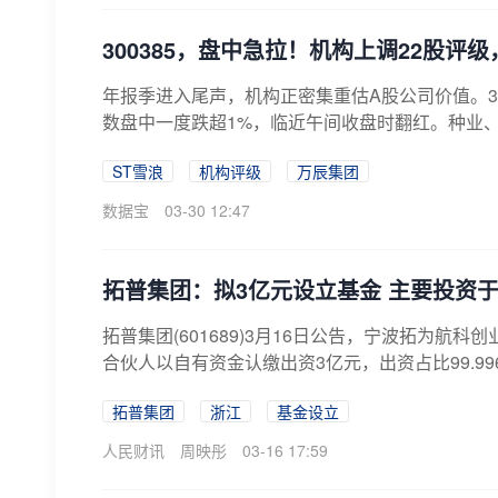
300385，盘中急拉！机构上调22股评
年报季进入尾声，机构正密集重估A股公司价值。3
数盘中一度跌超1%，临近午间收盘时翻红。种业、
ST雪浪
机构评级
万辰集团
数据宝
03-30 12:47
拓普集团：拟3亿元设立基金 主要投资
拓普集团(601689)3月16日公告，宁波拓为航
合伙人以自有资金认缴出资3亿元，出资占比99.99
拓普集团
浙江
基金设立
人民财讯
周映彤
03-16 17:59