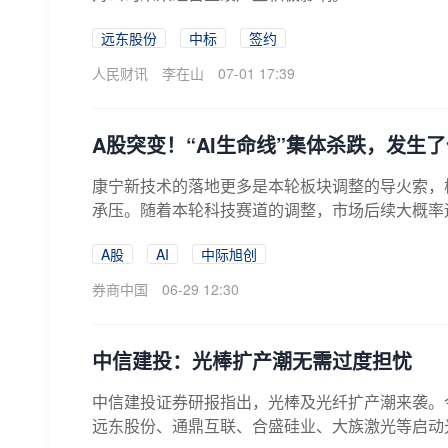
远东股份
中标
签约
人民财讯
李在山
07-01 17:39
A股突变！“AI生命线”集体杀跌，发生
康宁新技术的落地更多是本轮板块调整的导火索，
承压。随着本轮科技赛道的调整，市场后续大概率
A股
AI
中际旭创
券商中国
06-29 12:30
中信建投：光棒扩产潮无需过度担忧
中信建投证券研报指出，光棒及光纤扩产潮来袭。
远东股份、通鼎互联、合盛硅业、大族激光等启动光