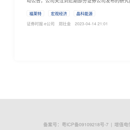
动公告，公司关注到近期部分证券公司发布的研究报
福莱特
宏观经济
晶科能源
证券时报·e公司
郑灶金
2023-04-14 21:01
冀中能源：一季度净利润同比预增160.22%
证券时报e公司讯，冀中能源(000937)4月14日晚
184.62%。报告期内，公司出售所持河北金牛化工
冀中能源
煤炭
能源
证券时报·e公司
2023-04-14 17:53
【e公司观察】生肖炒作：一场投机资金
“兔年买个兔宝宝”成为2023年开年投资者的“心
已超60%。生肖炒作中，兔宝宝并非孤例。市场多