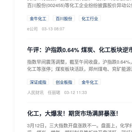
百川股份(002455)等化工企业纷纷披露股价异动公告
金牛化工
百川股份
化工行业
e公司
03-13 08:07
午评：沪指跌0.64% 煤炭、化工板块逆
指数早间震荡调整，截至午间收盘，沪指跌0.64%
化工等涨停；煤炭板块活跃，郑州煤电、兖矿能源涨
深证成指
创业板指
金牛化工
人民财讯
任丽珺
03-12 11:33
化工，大爆发！期货市场满屏暴涨！
3月12日，三大指数开盘涨跌不一。盘面上，化