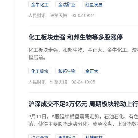
金牛化工
金瑞矿业
红星发展
人民财讯
许擎天梅
03-02 09:41
化工板块走强 和邦生物等多股涨停
化工板块走强，和邦生物、金正大、金牛化工、澄
幅居前。
化工板块
和邦生物
金正大
人民财讯
许擎天梅
02-24 10:05
沪深成交不足2万亿元 周期板块轮动上
2月11日，A股延续横盘震荡走势，石油石化、有
落，使得主要股指走势分化。截至收盘，上证指数报4131
沪深两市
周期板块
科技题材