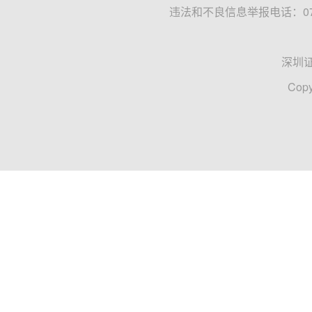
龙虎榜
资金
炒作
证券时报·e公司
王小伟
2023-01-15 19:58
他们又来“抄底”了！“牛散F4”、刘益
数据显示，在11月，北上资金这一主力资金曾豪掷6
亿元。具体到个股层面，北上资金的增仓方向与“超
医药
资金流向
增持
证券市场红周刊
2022-12-28 18:12
公告精选：锂电池产业链公司业绩大增
【热点】博瑞传播：成都文交所数字文化产品等相关交
布异动公告，目前文交所报送的“数字文化产品交易规则