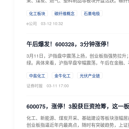
采、煤炭、燃气、塑料制品等板块开盘活跃。碳纤
化...
化工板块
碳纤维概念
石墨电极
e公司
03-12 10:32
午后爆发！600328，3分钟涨停！
3月11日，沪指盘中震荡上扬，创业板指强势拉
绿。具体来看，沪指早盘窄幅震荡，午后在金融、
强...
中盐化工
金牛化工
光伏产业链
证券时报
03-11 17:00
600075，涨停！3股获巨资抢筹，这
化工、新能源、煤炭开采、基础建设等板块涨幅居前
创业板指逼近年内最高点，随时有突破趋势，上证指