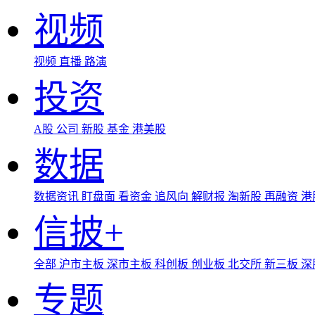
视频
视频
直播
路演
投资
A股
公司
新股
基金
港美股
数据
数据资讯
盯盘面
看资金
追风向
解财报
淘新股
再融资
港
信披+
全部
沪市主板
深市主板
科创板
创业板
北交所
新三板
深
专题