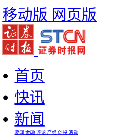
移动版
网页版
首页
快讯
新闻
要闻
金融
评论
产经
创投
滚动