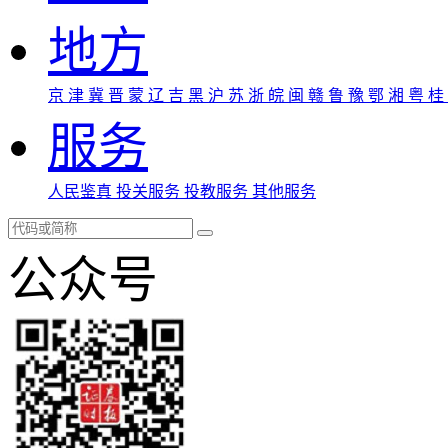
地方
京
津
冀
晋
蒙
辽
吉
黑
沪
苏
浙
皖
闽
赣
鲁
豫
鄂
湘
粤
桂
服务
人民鉴真
投关服务
投教服务
其他服务
公众号