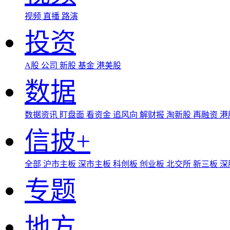
视频
直播
路演
投资
A股
公司
新股
基金
港美股
数据
数据资讯
盯盘面
看资金
追风向
解财报
淘新股
再融资
港
信披+
全部
沪市主板
深市主板
科创板
创业板
北交所
新三板
深
专题
地方