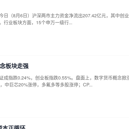
日（8月6日）沪深两市主力资金净流出207.42亿元，其中创
元。行业板块方面，15个申万一级行...
概念板块走强
证成指跌0.24%，创业板指跌0.55%。盘面上，数字货币概念掀
巨芯20%涨停，多氟多等多股涨停；CP...
资本正循环