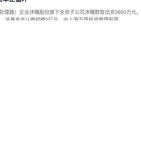
形处理器）企业沐曦股份旗下全资子公司沐曦数智出资3600万元
该基金总认缴规模2亿元，由上海万昂投资管理有限...
管理布局
ndTreasuryCentre，FTC）通过新加坡经济发展局（EDB
设同步成功上线。依托新设立...
高频调研