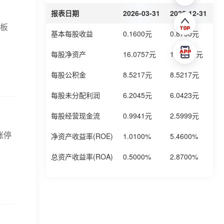
报表日期
2026-03-31
2025-12-31
2
业板
基本每股收益
0.1600元
0.8700元
0
每股净资产
16.0757元
16.0227元
1
每股公积金
8.5217元
8.5217元
8
每股未分配利润
6.2045元
6.0423元
5
每股经营现金流
0.9941元
2.5999元
2
涨停
净资产收益率(ROE)
1.0100%
5.4600%
3
总资产收益率(ROA)
0.5000%
2.8700%
1