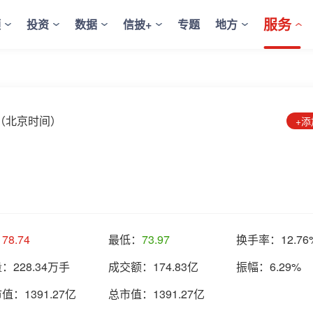
服务
频
投资
数据
信披+
专题
地方
8:12（北京时间）
+
：
78.74
最低：
73.97
换手率：
12.76
量：
228.34万手
成交额：
174.83亿
振幅：
6.29%
市值：
1391.27亿
总市值：
1391.27亿