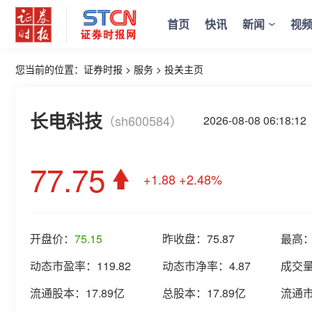
首页
快讯
新闻
视
您当前的位置：
证券时报
>
服务
>
投关主页
长电科技
（sh600584）
2026-08-08 06:1
77.75
+1.88
+2.48%
开盘价：
75.15
昨收盘：
75.87
最高
动态市盈率：
119.82
动态市净率：
4.87
成交
流通股本：
17.89亿
总股本：
17.89亿
流通