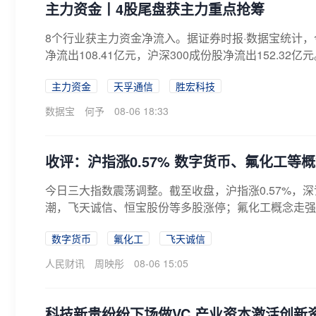
主力资金丨4股尾盘获主力重点抢筹
8个行业获主力资金净流入。据证券时报·数据宝统计，今
净流出108.41亿元，沪深300成份股净流出152.32亿
主力资金
天孚通信
胜宏科技
数据宝
何予
08-06 18:33
收评：沪指涨0.57% 数字货币、氟化工等
今日三大指数震荡调整。截至收盘，沪指涨0.57%，深
潮，飞天诚信、恒宝股份等多股涨停；氟化工概念走强，中
数字货币
氟化工
飞天诚信
人民财讯
周映彤
08-06 15:05
科技新贵纷纷下场做VC 产业资本激活创新