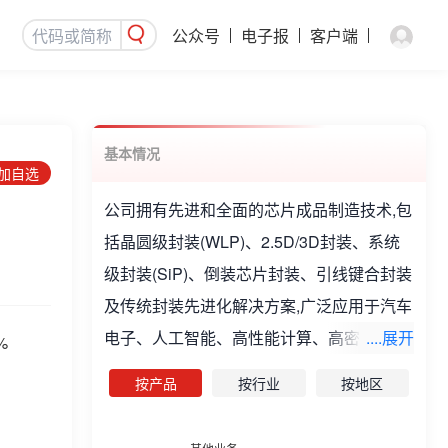
公众号
电子报
客户端
基本情况
添加自选
公司拥有先进和全面的芯片成品制造技术,包
括晶圆级封装(WLP)、2.5D/3D封装、系统
级封装(SiP)、倒装芯片封装、引线键合封装
及传统封装先进化解决方案,广泛应用于汽车
电子、人工智能、高性能计算、高密度存
....展开
%
储、网络通信、智能终端、工业与医疗、功
按产品
按行业
按地区
率与能源等领域。公司是全球领先的集成电
路制造与技术服务提供商,向全球半导体客户