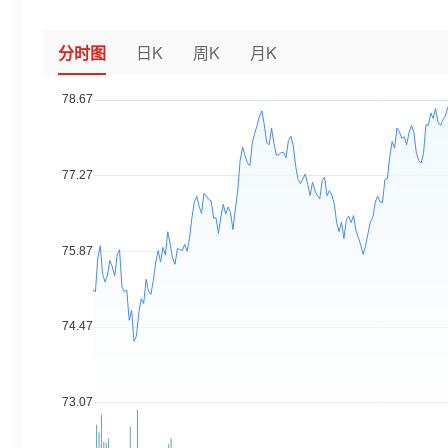
分时图
日K
周K
月K