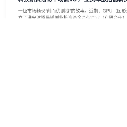
一级市场频现“创而优则投”的故事。近期，GPU（图
立了淮安沐腾晨曦创业投资基金合伙企业（有限合伙），
沐曦股份
沐曦数智
淮安沐腾晨曦创业投资基金
人民财讯
08-05 07:51
长电科技设立海外财资中心 强化全球财资
据长电科技消息，近日，长电科技海外财资中心（Financea
核，正式获批设立；公司的海外司库管理平台历经半年建
长电科技
海外财资中心
全球财资管理
人民财讯
李在山
08-03 15:36
先进封装行业迎来扩产潮 7只概念股获机构