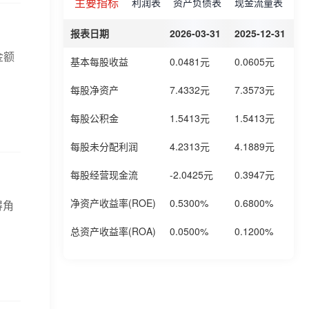
主要指标
利润表
资产负债表
现金流量表
报表日期
2026-03-31
2025-12-31
2
金额
基本每股收益
0.0481元
0.0605元
0
每股净资产
7.4332元
7.3573元
7
每股公积金
1.5413元
1.5413元
1
每股未分配利润
4.2313元
4.1889元
4
每股经营现金流
-2.0425元
0.3947元
-
净资产收益率(ROE)
0.5300%
0.6800%
3
得角
总资产收益率(ROA)
0.0500%
0.1200%
0