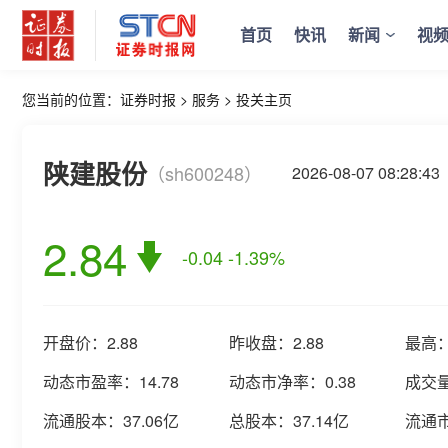
首页
快讯
新闻
视
您当前的位置：
证券时报
>
服务
>
投关主页
陕建股份
（sh600248）
2026-08-07 08:2
2.84
-0.04
-1.39%
开盘价：
2.88
昨收盘：
2.88
最高
动态市盈率：
14.78
动态市净率：
0.38
成交
流通股本：
37.06亿
总股本：
37.14亿
流通