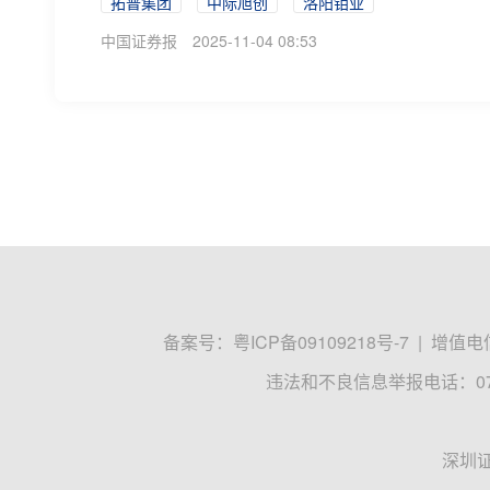
拓普集团
中际旭创
洛阳钼业
中国证券报
2025-11-04 08:53
备案号：
粤ICP备09109218号-7
|
增值电信
违法和不良信息举报电话：0755
深圳