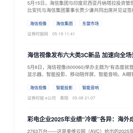
5月15日，海信集团与印度尼西亚丹纳塔拉投资管理局
比安托与海信集团董事长贾少谦共同出席并见证签约
海信视像
海信集团
东盟市场
证券时报网
05-19 11:41
海信视像发布六大类3C新品 加速向全
5月8日，海信视像(600060)举办主题为“有态度就
显示器、智能投影、移动陪伴屏、智能音响、AI眼镜
海信视像
智能投影
智能音响
证券时报·e公司
黄翔
05-08 21:07
彩电企业2025年业绩“冷暖”各异：海
2763万台——这是奥维云网（AVC）给出的20