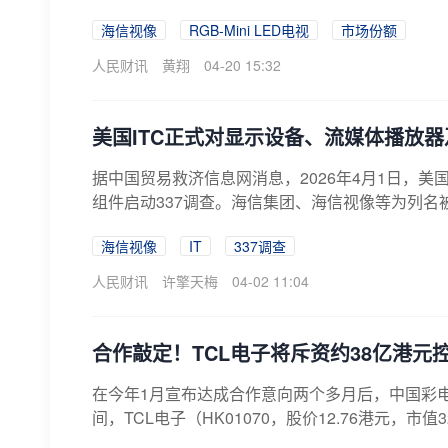
海信视像
RGB-Mini LED电视
市场份额
人民财讯
黄翔
04-20 15:32
美国ITC正式对显示设备、流媒体播放器
据中国贸易救济信息网消息，2026年4月1日，
组件启动337调查。海信集团、海信视像等为列名
海信视像
IT
337调查
人民财讯
许擎天梅
04-02 11:04
合作敲定！TCL电子将斥资约38亿港元
在今年1月宣布达成合作意向两个多月后，中国彩电
间，TCL电子（HK01070，股价12.76港元，市值