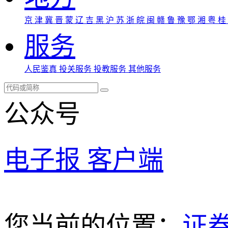
京
津
冀
晋
蒙
辽
吉
黑
沪
苏
浙
皖
闽
赣
鲁
豫
鄂
湘
粤
桂
服务
人民鉴真
投关服务
投教服务
其他服务
公众号
电子报
客户端
您当前的位置：
证