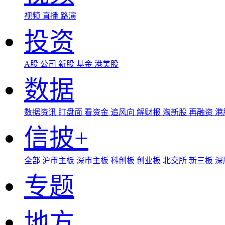
视频
直播
路演
投资
A股
公司
新股
基金
港美股
数据
数据资讯
盯盘面
看资金
追风向
解财报
淘新股
再融资
港
信披+
全部
沪市主板
深市主板
科创板
创业板
北交所
新三板
深
专题
地方