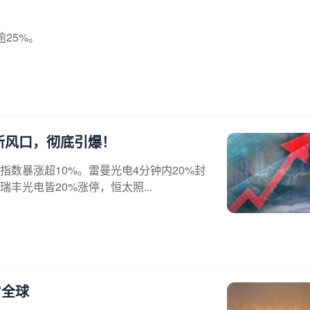
逾25%。
！新风口，彻底引爆！
指数暴涨超10%。雷曼光电4分钟内20%封
光电皆20%涨停，恒太照...
”全球