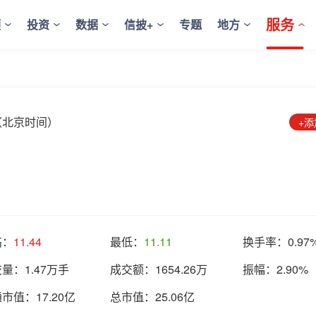
服务
频
投资
数据
信披+
专题
地方
:42（北京时间）
+
高：
11.44
最低：
11.11
换手率：
0.97
交量：
1.47万手
成交额：
1654.26万
振幅：
2.90%
通市值：
17.20亿
总市值：
25.06亿