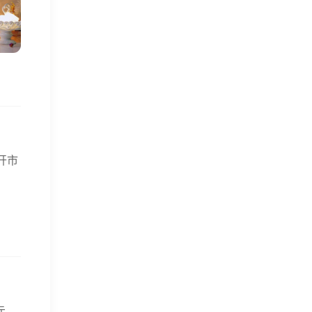
开市
元，