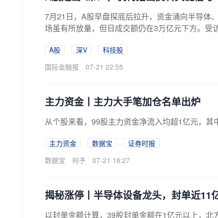
7月21日，A股早盘探底后拉升，资金涌向半导体
场虽有所放量，但日成交额仍在3万亿元下方。受访人
A股
深V
科技股
国际金融报
07-21 22:55
主力资金丨主力大手笔加仓名单出炉
从个股来看，99股主力资金净流入均超1亿元，其
主力资金
数据宝
证券时报
数据宝
何予
07-21 18:27
揭秘涨停丨半导体设备龙头，封单近11
以封单金额计算，39股封单金额在1亿元以上，