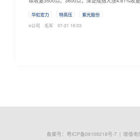
续收复3500点、3600点，深证成指大涨4.81%收复14
华虹宏力
特高压
紫光股份
e公司
毛军
07-21 16:03
半导体向左、医药向右，哪些基金二季
7月份以来，A股进入震荡分化阶段，此前领涨的光
响，截至7月20日，今年4912只主动权益基金（
半导体
医药
基金
界面新闻
07-21 15:38
利好突袭！盘中，全线拉升！涨停潮突
今天，芯片股反弹！7月21日，亚太市场半导体板
弹，芯片指数由跌超6%逆势拉升至涨超4%，个股上