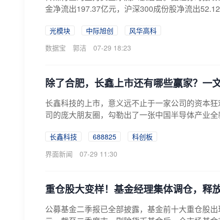
金净流出197.37亿元，沪深300成份股净流出52.1
光模块
中际旭创
风华高科
数据宝
郭洁
07-29 18:23
除了合肥，长鑫上市还有哪些赢家？一
长鑫科技的上市，意义远不止于一家公司的资本狂欢
司的庞大朋友圈，勾勒出了一张中国半导体产业全新
长鑫科技
688825
科创板
界面新闻
07-29 11:30
重仓股大变样！基金经理集体调仓，释
公募基金二季报已全部披露，基金前十大重仓股出现