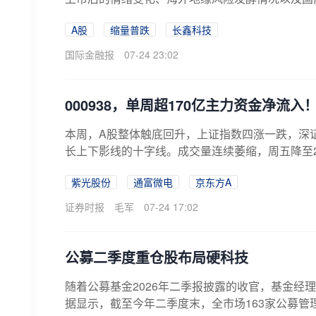
A股
缩量普跌
长鑫科技
国际金融报
07-24 23:02
000938，单周超170亿主力资金净流入
本周，A股整体触底回升，上证指数四涨一跌，深
长上下影线的十字线。成交量连续萎缩，周五降至2万亿
紫光股份
通富微电
京东方A
证券时报
毛军
07-24 17:02
公募二季度重仓股布局硬科技
随着公募基金2026年二季报披露的收官，基金
据显示，截至今年二季度末，全市场163家公募管理人旗