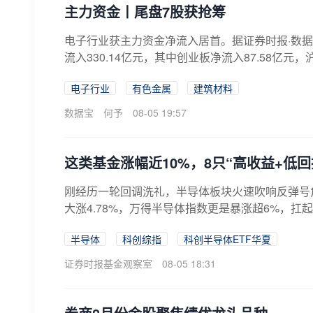
主力资金丨尾盘7股获抢筹
电子行业获主力资金净流入居首。据证券时报·数据
流入330.14亿元，其中创业板净流入87.58亿元，沪深
电子行业
有色金属
建筑材料
数据宝
何予
08-05 19:57
这类基金涨幅近10%，8只“高收益+低
刚经历一轮回调洗礼，半导体板块火速吹响反弹号角！
大涨4.78%，万得半导体指数更是暴涨超6%，扛起
半导体
科创综指
科创半导体ETF华夏
证券时报基金观察室
08-05 18:31