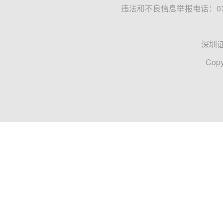
芯片
半导体
涨停潮
券商中国
07-21 14:57
全线飙升！半导体板块，“深V”反弹
A股盘中全线飙升。7月21日，A股三大指数集体
跌超1%，创业板指一度跌超2%，科创综指一度跌超
半导体
A股
深V反弹
证券时报
梅双
07-21 11:34
GPU概念股直线拉升 北方华创涨停
GPU概念股直线拉升，北方华创涨停，北京君正
GPU
北方华创
北京君正