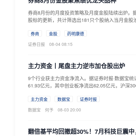
​券商8月份金股聚焦绩优龙头品种
券商8月份的月度投资策略及月度金股陆续出炉。据
股标的更新，共计筛选出181只个股纳入当月金股
券商
金股
药明康德
证券日报
08-04 08:15
主力资金丨尾盘主力逆市加仓股出炉
9个行业获主力资金净流入。据证券时报·数据宝统
61.93亿元，其中创业板净流出62.05亿元，沪深300
主力资金
数据宝
证券时报
数据宝
何予
08-03 20:00
翻倍基平均回撤超30%！7月科技巨震