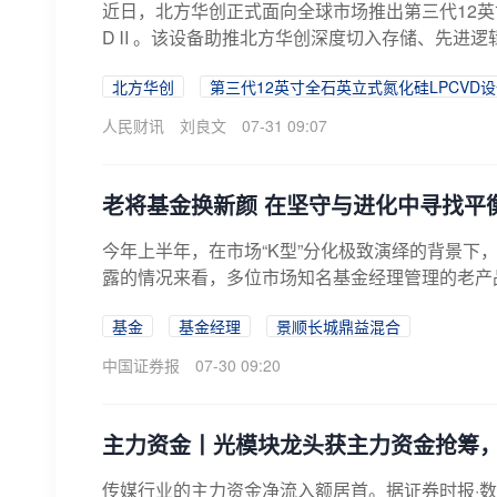
近日，北方华创正式面向全球市场推出第三代12英寸全
DⅡ。该设备助推北方华创深度切入存储、先进逻
北方华创
第三代12英寸全石英立式氮化硅LPCVD
人民财讯
刘良文
07-31 09:07
老将基金换新颜 在坚守与进化中寻找平
今年上半年，在市场“K型”分化极致演绎的背景
露的情况来看，多位市场知名基金经理管理的老产品
基金
基金经理
景顺长城鼎益混合
中国证券报
07-30 09:20
主力资金丨光模块龙头获主力资金抢筹，
传媒行业的主力资金净流入额居首。据证券时报·数