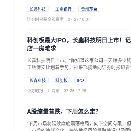
长鑫科技
工商银行
贵州茅台
证券时报基金观察室
07-27 18:07
科创板最大IPO，长鑫科技明日上市！
店一房难求
长鑫科技明日上市。“你知道这家公司一天赚多少
工地保安比划着手势，神采飞扬地向证券时报记者介绍
长鑫科技
科创板
IPO
证券时报
叶玲珍
07-26 17:26
A股缩量普跌，下周怎么走？
“下周市场将延续磨底震荡格局，向下空间有限，
上市后的情绪变化、海外地缘风险发酵情况以及国内政