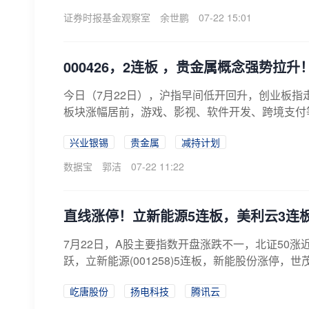
证券时报基金观察室
余世鹏
07-22 15:01
000426，2连板 ，贵金属概念强势拉
今日（7月22日），沪指早间低开回升，创业板
板块涨幅居前，游戏、影视、软件开发、跨境支付
强...
兴业银锡
贵金属
减持计划
数据宝
郭洁
07-22 11:22
直线涨停！立新能源5连板，美利云3连
7月22日，A股主要指数开盘涨跌不一，北证50
跃，立新能源(001258)5连板，新能股份涨停，世
屹唐股份
扬电科技
腾讯云