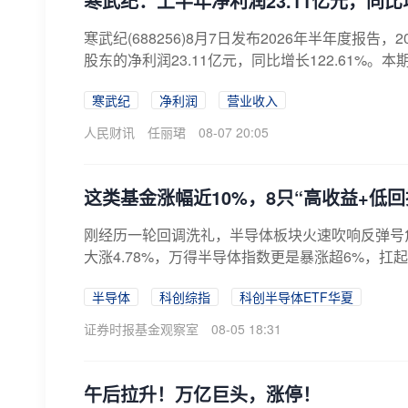
寒武纪：上半年净利润23.11亿元，同比增1
寒武纪(688256)8月7日发布2026年半年度报告，
股东的净利润23.11亿元，同比增长122.61%。本
寒武纪
净利润
营业收入
人民财讯
任丽珺
08-07 20:05
这类基金涨幅近10%，8只“高收益+低
刚经历一轮回调洗礼，半导体板块火速吹响反弹号角！
大涨4.78%，万得半导体指数更是暴涨超6%，扛起
半导体
科创综指
科创半导体ETF华夏
证券时报基金观察室
08-05 18:31
午后拉升！万亿巨头，涨停！