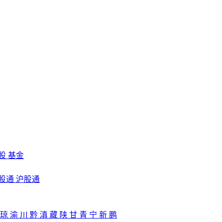
股
基金
股通
沪股通
琼
渝
川
黔
滇
藏
陕
甘
青
宁
新
鹏