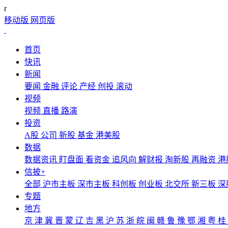
r
移动版
网页版
首页
快讯
新闻
要闻
金融
评论
产经
创投
滚动
视频
视频
直播
路演
投资
A股
公司
新股
基金
港美股
数据
数据资讯
盯盘面
看资金
追风向
解财报
淘新股
再融资
港
信披+
全部
沪市主板
深市主板
科创板
创业板
北交所
新三板
深
专题
地方
京
津
冀
晋
蒙
辽
吉
黑
沪
苏
浙
皖
闽
赣
鲁
豫
鄂
湘
粤
桂