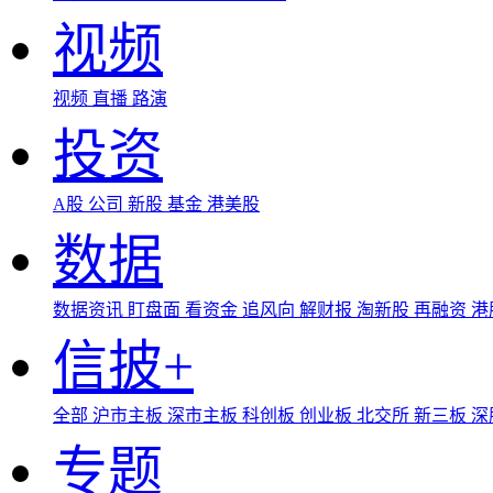
视频
视频
直播
路演
投资
A股
公司
新股
基金
港美股
数据
数据资讯
盯盘面
看资金
追风向
解财报
淘新股
再融资
港
信披+
全部
沪市主板
深市主板
科创板
创业板
北交所
新三板
深
专题