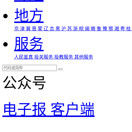
地方
京
津
冀
晋
蒙
辽
吉
黑
沪
苏
浙
皖
闽
赣
鲁
豫
鄂
湘
粤
桂
服务
人民鉴真
投关服务
投教服务
其他服务
公众号
电子报
客户端