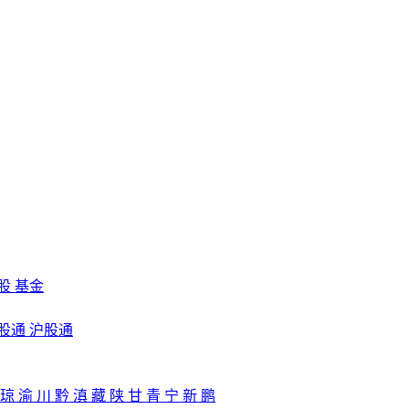
股
基金
股通
沪股通
琼
渝
川
黔
滇
藏
陕
甘
青
宁
新
鹏