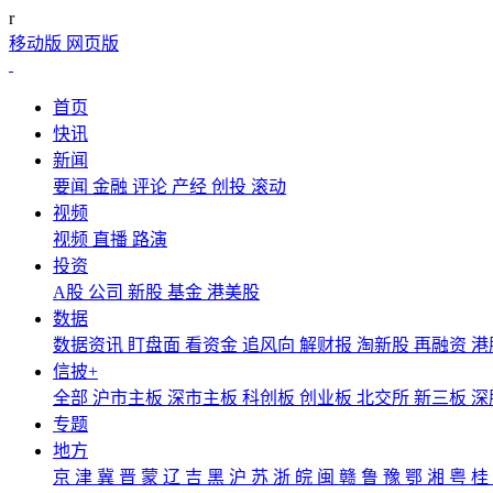
r
移动版
网页版
首页
快讯
新闻
要闻
金融
评论
产经
创投
滚动
视频
视频
直播
路演
投资
A股
公司
新股
基金
港美股
数据
数据资讯
盯盘面
看资金
追风向
解财报
淘新股
再融资
港
信披+
全部
沪市主板
深市主板
科创板
创业板
北交所
新三板
深
专题
地方
京
津
冀
晋
蒙
辽
吉
黑
沪
苏
浙
皖
闽
赣
鲁
豫
鄂
湘
粤
桂