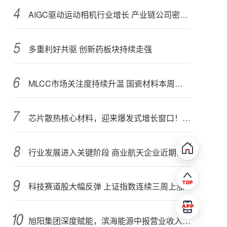
AIGC驱动运动相机行业增长 产业链公司密集布局光学与AI芯片
多重利好共驱 创新药板块持续走强
MLCC市场关注度持续升温 国瓷材料本周接受152家机构调研
芯片散热核心材料，迎来爆发式增长窗口！3只概念股年内涨幅翻倍
行业发展进入关键阶段 商业航天企业近期密集融资
科技赛道股大幅反弹 上证指数连续三周上涨
旭阳集团深度赋能，滨海能源中报营业收入增长78.54%