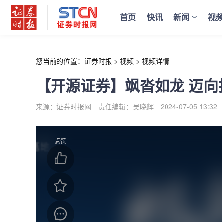
r
首页
快讯
新闻
视
您当前的位置：
证券时报
>
视频
>
视频详情
【开源证券】飒沓如龙 迈
来源：证券时报网
责任编辑：吴晓辉
2024-07-05 13:32
点赞