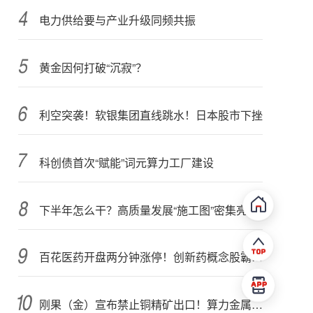
电力供给要与产业升级同频共振
黄金因何打破“沉寂”？
利空突袭！软银集团直线跳水！日本股市下挫
科创债首次“赋能”词元算力工厂建设
下半年怎么干？高质量发展“施工图”密集亮相 聚焦主业提质增效 国资央企向AI要动能
百花医药开盘两分钟涨停！创新药概念股霸屏，业绩预喜股来了
刚果（金）宣布禁止铜精矿出口！算力金属影响多大？