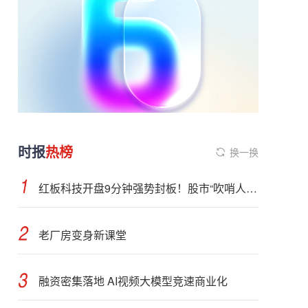
时报
热榜
换一换
红板科技开盘9分钟强势封板！股市“吹哨人”突然改口！市场风向变了？
老厂房变身新课堂
融资密集落地 AI视频大模型竞速商业化