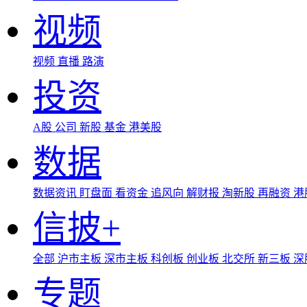
视频
视频
直播
路演
投资
A股
公司
新股
基金
港美股
数据
数据资讯
盯盘面
看资金
追风向
解财报
淘新股
再融资
港
信披+
全部
沪市主板
深市主板
科创板
创业板
北交所
新三板
深
专题