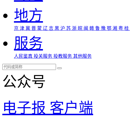
地方
京
津
冀
晋
蒙
辽
吉
黑
沪
苏
浙
皖
闽
赣
鲁
豫
鄂
湘
粤
桂
服务
人民鉴真
投关服务
投教服务
其他服务
公众号
电子报
客户端