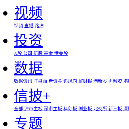
视频
视频
直播
路演
投资
A股
公司
新股
基金
港美股
数据
数据资讯
盯盘面
看资金
追风向
解财报
淘新股
再融资
港
信披+
全部
沪市主板
深市主板
科创板
创业板
北交所
新三板
深
专题