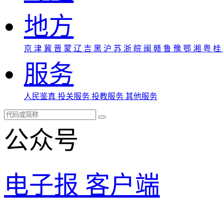
地方
京
津
冀
晋
蒙
辽
吉
黑
沪
苏
浙
皖
闽
赣
鲁
豫
鄂
湘
粤
桂
服务
人民鉴真
投关服务
投教服务
其他服务
公众号
电子报
客户端