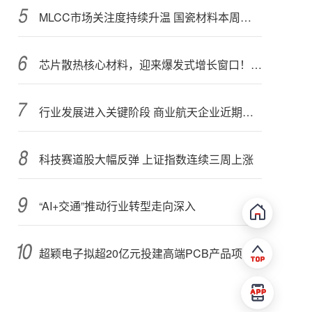
MLCC市场关注度持续升温 国瓷材料本周接受152家机构调研
芯片散热核心材料，迎来爆发式增长窗口！3只概念股年内涨幅翻倍
行业发展进入关键阶段 商业航天企业近期密集融资
科技赛道股大幅反弹 上证指数连续三周上涨
“AI+交通”推动行业转型走向深入
超颖电子拟超20亿元投建高端PCB产品项目