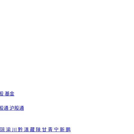
股
基金
股通
沪股通
琼
渝
川
黔
滇
藏
陕
甘
青
宁
新
鹏