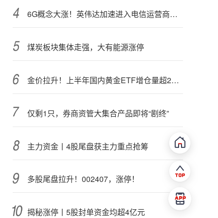
6G概念大涨！英伟达加速进入电信运营商市场？
煤炭板块集体走强，大有能源涨停
金价拉升！上半年国内黄金ETF增仓量超28吨
仅剩1只，券商资管大集合产品即将“剧终”
主力资金丨4股尾盘获主力重点抢筹
多股尾盘拉升！002407，涨停！
揭秘涨停丨5股封单资金均超4亿元