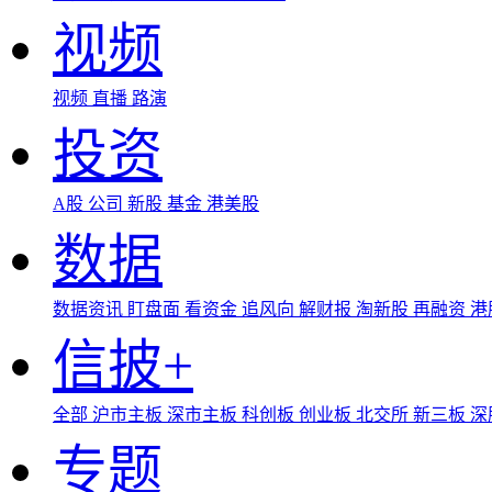
视频
视频
直播
路演
投资
A股
公司
新股
基金
港美股
数据
数据资讯
盯盘面
看资金
追风向
解财报
淘新股
再融资
港
信披+
全部
沪市主板
深市主板
科创板
创业板
北交所
新三板
深
专题