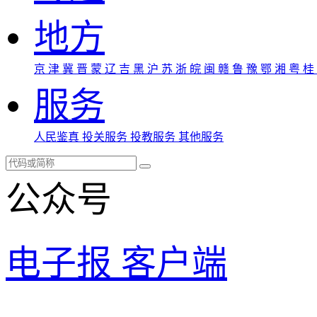
地方
京
津
冀
晋
蒙
辽
吉
黑
沪
苏
浙
皖
闽
赣
鲁
豫
鄂
湘
粤
桂
服务
人民鉴真
投关服务
投教服务
其他服务
公众号
电子报
客户端