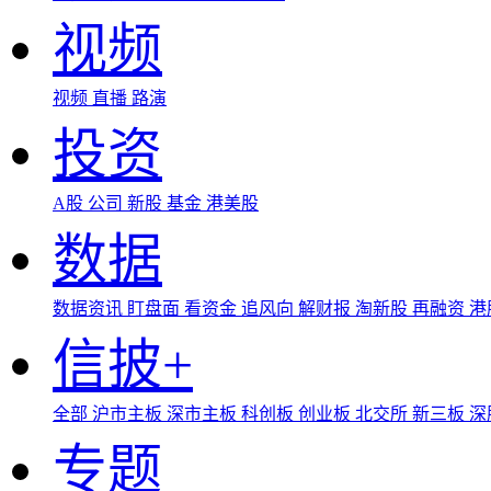
视频
视频
直播
路演
投资
A股
公司
新股
基金
港美股
数据
数据资讯
盯盘面
看资金
追风向
解财报
淘新股
再融资
港
信披+
全部
沪市主板
深市主板
科创板
创业板
北交所
新三板
深
专题