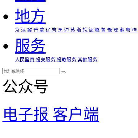
地方
京
津
冀
晋
蒙
辽
吉
黑
沪
苏
浙
皖
闽
赣
鲁
豫
鄂
湘
粤
桂
服务
人民鉴真
投关服务
投教服务
其他服务
公众号
电子报
客户端