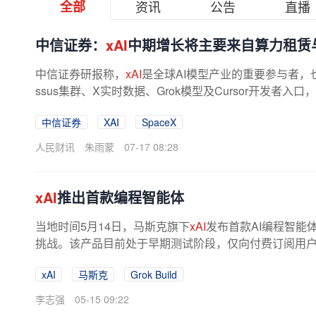
全部
资讯
公告
直播
中信证券：
xAI
中期增长将主要来自算力租赁与C
中信证券研报称，
xAI
是全球AI模型产业的重要参与者，也是
ssus集群、X实时数据、Grok模型及Cursor开发者入
中信证券
XAI
SpaceX
人民财讯
朱雨蒙
07-17 08:28
xAI
推出首款编程智能体
当地时间5月14日，马斯克旗下
xAI
发布首款AI编程智能体Gro
挑战。该产品目前处于早期测试阶段，仅向付费订阅用
“达到Claude的任务表现水准”...
xAI
马斯克
Grok Build
李志强
05-15 09:22