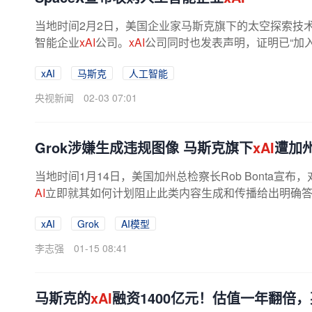
当地时间2月2日，美国企业家马斯克旗下的太空探索技术
智能企业
xAI
公司。
xAI
公司同时也发表声明，证明已“加入S
xAI
马斯克
人工智能
央视新闻
02-03 07:01
Grok涉嫌生成违规图像 马斯克旗下
xAI
遭加
当地时间1月14日，美国加州总检察长Rob Bonta宣布，
AI
立即就其如何计划阻止此类内容生成和传播给出明确答复
xAI
Grok
AI模型
李志强
01-15 08:41
马斯克的
xAI
融资1400亿元！估值一年翻倍