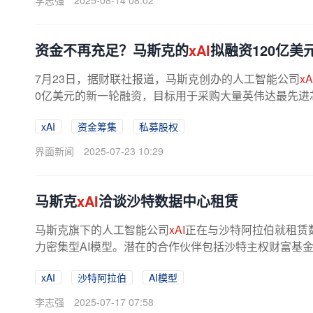
李志强
2025-08-14 08:02
资金不再充足？马斯克的
xAI
拟融资120亿美
7月23日，据财联社报道，马斯克创办的人工智能公司
xA
0亿美元的新一轮融资，目标用于采购大量英伟达最先进芯
xAI
资金筹集
私募股权
界面新闻
2025-07-23 10:29
马斯克
xAI
洽谈沙特数据中心租赁
马斯克旗下的人工智能公司
xAI
正在与沙特阿拉伯就租赁
力密集型AI模型。潜在的合作伙伴包括沙特主权财富基金（P
家正在建设200兆瓦数据中心的匿名...
xAI
沙特阿拉伯
AI模型
李志强
2025-07-17 07:58