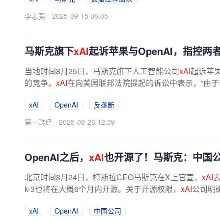
李志强
2025-09-15 08:05
马斯克旗下
xAI
起诉苹果与OpenAI，指控两
当地时间8月25日，马斯克旗下人工智能公司
xAI
起诉苹果
的竞争。
xAI
在向美国联邦法院提起的诉讼中表示，“由于苹果与
xAI
OpenAI
反垄断
第一财经
2025-08-26 12:39
OpenAI之后，
xAI
也开源了！马斯克：中国
北京时间8月24日，特斯拉CEO马斯克在X上官宣，
xAI
去
k-3也将在大概6个月内开源。关于开源权限，
xAI
公司明
xAI
OpenAI
中国公司