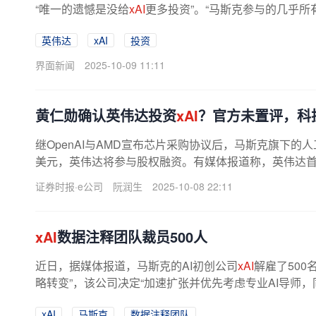
“唯一的遗憾是没给
xAI
更多投资”。“马斯克参与的几乎所
英伟达
xAI
投资
界面新闻
2025-10-09 11:11
黄仁勋确认英伟达投资
xAI
？官方未置评，科
继OpenAI与AMD宣布芯片采购协议后，马斯克旗下的
美元，英伟达将参与股权融资。有媒体报道称，英伟达
埃隆・马斯克旗下的初创公司
xAI
。...
证券时报·e公司
阮润生
2025-10-08 22:11
xAI
数据注释团队裁员500人
近日，据媒体报道，马斯克的AI初创公司
xAI
解雇了50
略转变”，该公司决定“加速扩张并优先考虑专业AI导师，
据注释团队负责标记和准备...
xAI
马斯克
数据注释团队