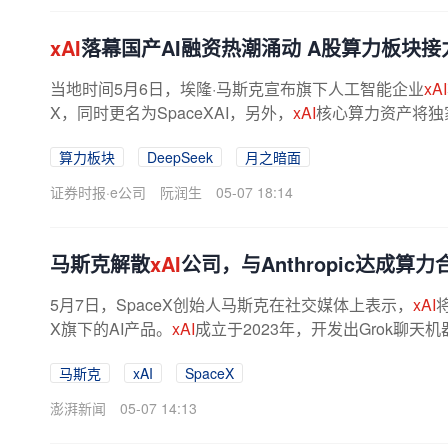
xAI
落幕国产AI融资热潮涌动 A股算力板块接
当地时间5月6日，埃隆·马斯克宣布旗下人工智能企业
xAI
X，同时更名为SpaceXAI，另外，
xAI
核心算力资产将独家
7日，国产AI企业无问芯穹宣布再获...
算力板块
DeepSeek
月之暗面
证券时报·e公司
阮润生
05-07 18:14
马斯克解散
xAI
公司，与Anthropic达成算力
5月7日，SpaceX创始人马斯克在社交媒体上表示，
xAI
X旗下的AI产品。
xAI
成立于2023年，开发出Grok聊天
马斯克
xAI
SpaceX
澎湃新闻
05-07 14:13