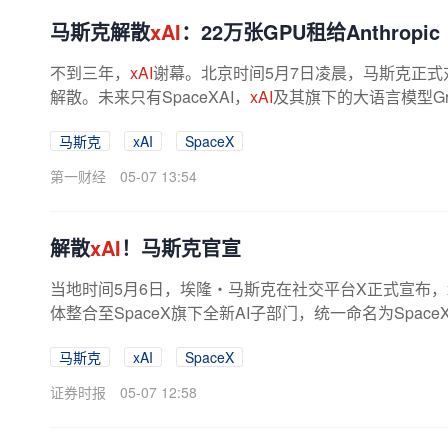
马斯克解散
xAI
：22万张GPU租给Anthropic
不到三年，
xAI
谢幕。北京时间5月7日凌晨，马斯克正
解散。未来只有SpaceXAI，
xAI
及其旗下的大语言模型Gr
解散更让市场感到震动的，是一笔足以...
马斯克
xAI
SpaceX
第一财经
05-07 13:54
解散
xAI
！马斯克官宣
当地时间5月6日，埃隆・马斯克在社交平台X正式宣布，
体整合至SpaceX旗下全新AI子部门，统一命名为SpaceX
台X相关AI业务，一并纳入SpaceXAI体系...
马斯克
xAI
SpaceX
证券时报
05-07 12:58