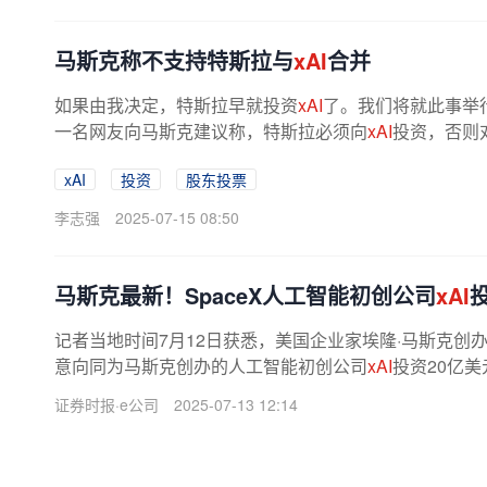
马斯克称不支持特斯拉与
xAI
合并
如果由我决定，特斯拉早就投资
xAI
了。我们将就此事举
一名网友向马斯克建议称，特斯拉必须向
xAI
投资，否则
后回复这名网友称，这不由他决定...
xAI
投资
股东投票
李志强
2025-07-15 08:50
马斯克最新！SpaceX人工智能初创公司
xAI
记者当地时间7月12日获悉，美国企业家埃隆·马斯克创办
意向同为马斯克创办的人工智能初创公司
xAI
投资20亿美
X最大的外部投资之一，占
xAI
近期50...
证券时报·e公司
2025-07-13 12:14