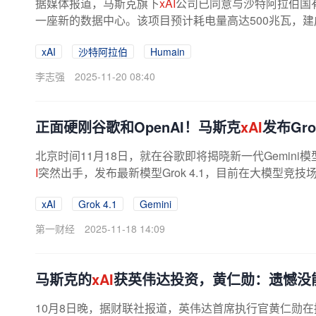
据媒体报道，马斯克旗下
xAI
公司已同意与沙特阿拉伯国有
一座新的数据中心。该项目预计耗电量高达500兆瓦，
心。Humain和
xAI
均未透露交易金额。...
xAI
沙特阿拉伯
Humain
李志强
2025-11-20 08:40
正面硬刚谷歌和OpenAI！马斯克
xAI
发布Gr
北京时间11月18日，就在谷歌即将揭晓新一代Gemini模型
I
突然出手，发布最新模型Grok 4.1，目前在大模型竞技
官方表示，这款前沿模型在对话智能...
xAI
Grok 4.1
Gemini
第一财经
2025-11-18 14:09
马斯克的
xAI
获英伟达投资，黄仁勋：遗憾没
10月8日晚，据财联社报道，英伟达首席执行官黄仁勋