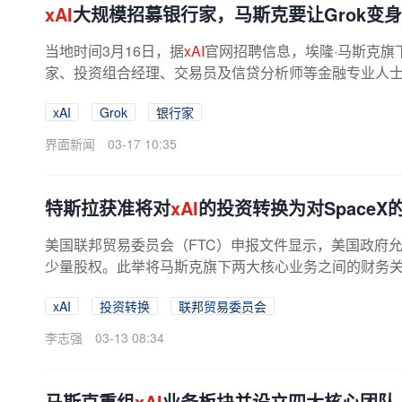
xAI
大规模招募银行家，马斯克要让Grok变身
当地时间3月16日，据
xAI
官网招聘信息，埃隆·马斯克旗
家、投资组合经理、交易员及信贷分析师等金融专业人士，
xAI
Grok
银行家
界面新闻
03-17 10:35
特斯拉获准将对
xAI
的投资转换为对SpaceX
美国联邦贸易委员会（FTC）申报文件显示，美国政府
少量股权。此举将马斯克旗下两大核心业务之间的财务关联
上市的关键窗口期。美东时间3月12日，...
xAI
投资转换
联邦贸易委员会
李志强
03-13 08:34
马斯克重组
xAI
业务板块并设立四大核心团队