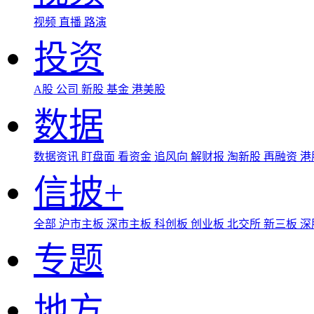
视频
直播
路演
投资
A股
公司
新股
基金
港美股
数据
数据资讯
盯盘面
看资金
追风向
解财报
淘新股
再融资
港
信披+
全部
沪市主板
深市主板
科创板
创业板
北交所
新三板
深
专题
地方