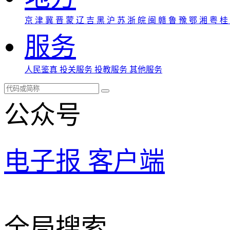
京
津
冀
晋
蒙
辽
吉
黑
沪
苏
浙
皖
闽
赣
鲁
豫
鄂
湘
粤
桂
服务
人民鉴真
投关服务
投教服务
其他服务
公众号
电子报
客户端
全局搜索