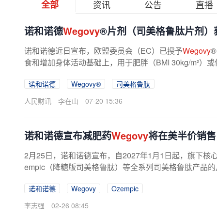
全部
资讯
公告
直播
诺和诺德
Wegovy
®片剂（司美格鲁肽片剂）
诺和诺德近日宣布，欧盟委员会（EC）已授予
Wegovy
食和增加身体活动基础上，用于肥胖（BMI 30kg/m²）或伴
诺和诺德
Wegovy®
司美格鲁肽
人民财讯
李在山
07-20 15:36
诺和诺德宣布减肥药
Wegovy
将在美半价销售
2月25日，诺和诺德宣布，自2027年1月1日起，旗下核
empic（降糖版司美格鲁肽）等全系列司美格鲁肽产品的
诺和诺德
Wegovy
Ozempic
李志强
02-26 08:45