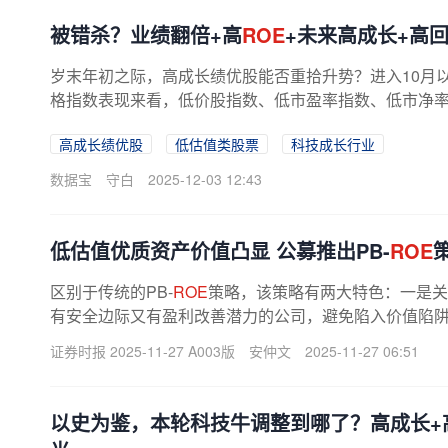
被错杀？业绩翻倍+高
ROE
+未来高成长+高
岁末年初之际，高成长绩优股能否重拾升势？进入10月
格指数表现来看，低价股指数、低市盈率指数、低市净率
高市净率指数、高价股指数等均大跌...
高成长绩优股
低估值类股票
科技成长行业
数据宝
守白
2025-12-03 12:43
低估值优质资产价值凸显 公募推出PB-
ROE
区别于传统的PB-
ROE
策略，该策略有两大特色：一是关
有安全边际又有盈利改善潜力的公司，避免陷入价值陷
并重，更符合低增长、低通胀时代的企业...
证券时报 2025-11-27 A003版
安仲文
2025-11-27 06:51
以史为鉴，本轮科技牛调整到哪了？高成长+