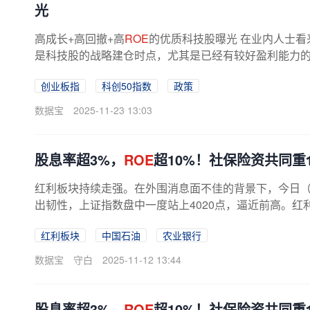
光
高成长+高回撤+高
ROE
的优质科技股曝光 在业内人士
是科技股的战略建仓时点，尤其是已经有较好盈利能力
数据宝统计，10家及以上机构评级且...
创业板指
科创50指数
政策
数据宝
2025-11-23 13:03
股息率超3%，
ROE
超10%！社保险资共同重
红利板块持续走强。在外围消息面不佳的背景下，今日（1
出韧性，上证指数盘中一度站上4020点，逼近前高。
行板块均涨超1%，食品饮料、...
红利板块
中国石油
农业银行
数据宝
守白
2025-11-12 13:44
股息率超3%，
ROE
超10%！社保险资共同重