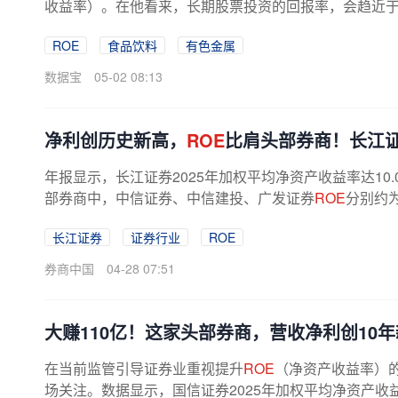
收益率）。在他看来，长期股票投资的回报率，会趋近
曾明确指出：“优秀企业的
ROE
通常能...
ROE
食品饮料
有色金属
数据宝
05-02 08:13
净利创历史新高，
ROE
比肩头部券商！长江
年报显示，长江证券2025年加权平均净资产收益率达10
部券商中，中信证券、中信建投、广发证券
ROE
分别约为1
券、中国银河、中金公司等均在9%以上。...
长江证券
证券行业
ROE
券商中国
04-28 07:51
大赚110亿！这家头部券商，营收净利创10
在当前监管引导证券业重视提升
ROE
（净资产收益率）的
场关注。数据显示，国信证券2025年加权平均净资产收益