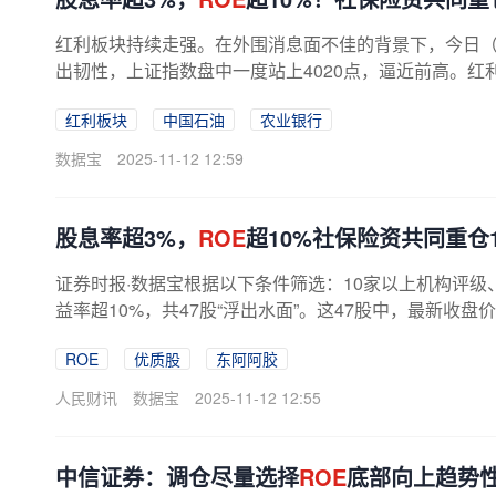
红利板块持续走强。在外围消息面不佳的背景下，今日（1
出韧性，上证指数盘中一度站上4020点，逼近前高。
行板块均涨超1%，食品饮料、...
红利板块
中国石油
农业银行
数据宝
2025-11-12 12:59
股息率超3%，
ROE
超10%社保险资共同重仓
证券时报·数据宝根据以下条件筛选：10家以上机构评级、
益率超10%，共47股“浮出水面”。这47股中，最新收盘
ROE
优质股
东阿阿胶
人民财讯
数据宝
2025-11-12 12:55
中信证券：调仓尽量选择
ROE
底部向上趋势