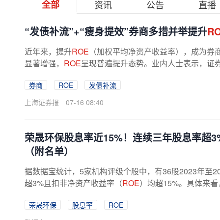
全部
资讯
公告
直播
“发债补流”+“瘦身提效”券商多措并举提升
R
近年来，提升
ROE
（加权平均净资产收益率），成为券商
显著增强，
ROE
呈现普遍提升态势。业内人士表示，证券行业
券商
ROE
发债补流
上海证券报
07-16 08:40
荣晟环保股息率近15%！连续三年股息率超3
（附名单）
据数据宝统计，5家机构评级个股中，有36股2023年至
超3%且扣非净资产收益率（
ROE
）均超15%。具体来看，
3%的
ROE
位居前列；周大生和格力电器的...
荣晟环保
股息率
ROE