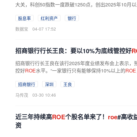
大关，科创50指数一度跌破1250点，创出2025年10
指数3月以来涨超2%，高居申万一级行业...
股息率
红利资产
银行
数据宝
04-07 17:52
招商银行行长王良：要以10%为底线管控好
R
招商银行行长王良在该行2025年度业绩发布会上表示，
控好
ROE
水平。“一家银行只有能够保持10%以上的
ROE
招商银行
深圳
王良
马传茂
03-30 10:46
近三年持续高
ROE
个股名单来了！
roe
#高收
资