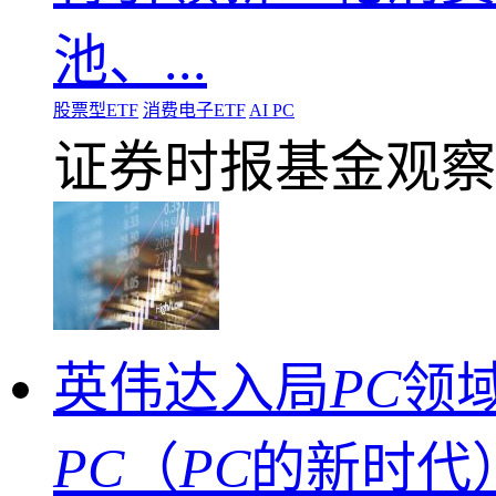
池、...
股票型ETF
消费电子ETF
AI PC
证券时报基金观察
英伟达入局
PC
领
PC
（
PC
的新时代