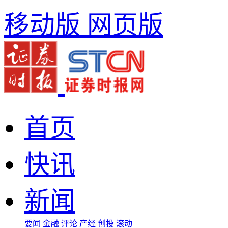
移动版
网页版
首页
快讯
新闻
要闻
金融
评论
产经
创投
滚动