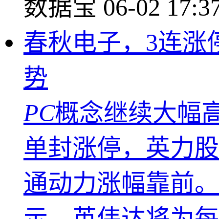
数据宝
06-02 17:3
春秋电子，3连涨
势
PC
概念继续大幅高开
单封涨停，英力股
通动力涨幅靠前。
示，英伟达将为每