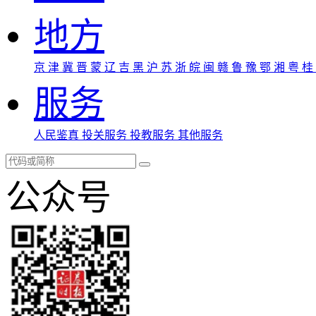
地方
京
津
冀
晋
蒙
辽
吉
黑
沪
苏
浙
皖
闽
赣
鲁
豫
鄂
湘
粤
桂
服务
人民鉴真
投关服务
投教服务
其他服务
公众号