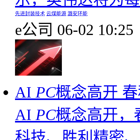
先进封装技术
云煤能源
潞安环能
e公司
06-02 10:25
AI
PC
概念高开 春
AI
PC
概念高开，
科技、胜利精密、