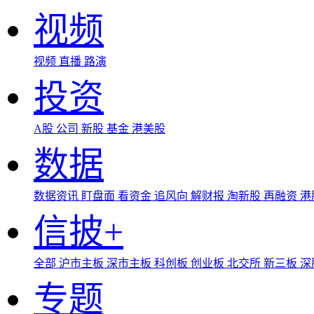
视频
视频
直播
路演
投资
A股
公司
新股
基金
港美股
数据
数据资讯
盯盘面
看资金
追风向
解财报
淘新股
再融资
港
信披+
全部
沪市主板
深市主板
科创板
创业板
北交所
新三板
深
专题