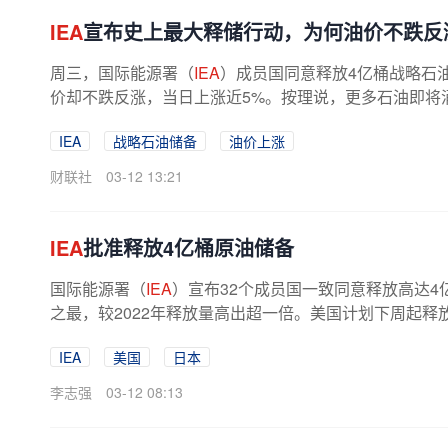
IEA
宣布史上最大释储行动，为何油价不跌反
周三，国际能源署（
IEA
）成员国同意释放4亿桶战略石
价却不跌反涨，当日上涨近5%。按理说，更多石油即将涌
IEA
战略石油储备
油价上涨
财联社
03-12 13:21
IEA
批准释放4亿桶原油储备
国际能源署（
IEA
）宣布32个成员国一致同意释放高达
之最，较2022年释放量高出超一倍。美国计划下周起释放1
万桶）、韩国（2250万桶）、德国...
IEA
美国
日本
李志强
03-12 08:13