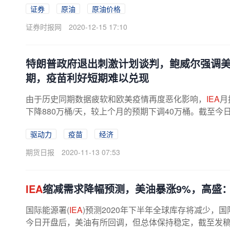
证券
原油
原油价格
证券时报网
2020-12-15 17:10
特朗普政府退出刺激计划谈判，鲍威尔强调美
期，疫苗利好短期难以兑现
由于历史同期数据疲软和欧美疫情再度恶化影响，
IEA
月
下降880万桶/天，较上个月的预期下调40万桶。截至今日凌晨收
驱动力
疫苗
经济
期货日报
2020-11-13 07:53
IEA
缩减需求降幅预测，美油暴涨9%，高盛：
国际能源署(
IEA
)预测2020年下半年全球库存将减少，国际
今日开盘后，美油有所回调，但总体保持稳定，截至发稿，WTI原