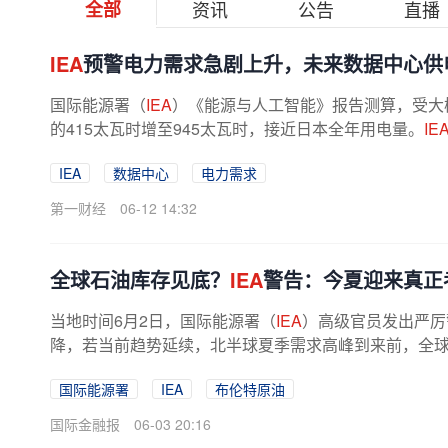
全部
资讯
公告
直播
IEA
预警电力需求急剧上升，未来数据中心供
国际能源署（
IEA
）《能源与人工智能》报告测算，受大模
的415太瓦时增至945太瓦时，接近日本全年用电量。
IE
IEA
数据中心
电力需求
第一财经
06-12 14:32
全球石油库存见底？
IEA
警告：今夏迎来真正
当地时间6月2日，国际能源署（
IEA
）高级官员发出严厉
降，若当前趋势延续，北半球夏季需求高峰到来前，全
平。这一警报为本已紧张的全球能源...
国际能源署
IEA
布伦特原油
国际金融报
06-03 20:16