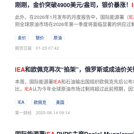
刚刚，金价突破4900美元/盎司，银价暴涨！
此外，在2026年1月发布的月度报告中，国际能源署（
I
则全球原油市场在2026年第一季度将面临显著的供应过
应过剩已成为一张‘明牌’。在市场...
金价
银价
原油
期货日报
01-23 07:42
IEA
和欧佩克再次“掐架”，俄罗斯或成油价关
本周，国际能源署
IEA
和石油输出国组织欧佩克先后公布
比，
IEA
认为今年全球原油市场过剩将超过此前预期，因
三国际油价盘中下跌超1%，美国原油...
IEA
欧佩克
美国
第一财经
2025-08-14 09:14
国际能源署
IEA
PVPS主席Daniel Mugni