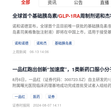
全部
资讯
公告
直播
全球首个基础胰岛素/
GLP-1RA
周制剂诺和杰
诺和诺德宣布，全球首个且目前唯一获批的基础胰岛素/胰
岛素司美格鲁肽注射液）即将在中国上市，适用于接受
诺和诺德
诺和杰
基础胰岛素
上观新闻
06-13 14:06
一品红跑出创新“加速度”，1类新药口服小分
8月6日，一品红（证券代码：300723.SZ）自主研发
附属曙光医院临床药理基地成功完成首批受试者入组给药，
一品红
医药
证券
证券时报网
2024-08-07 14:11